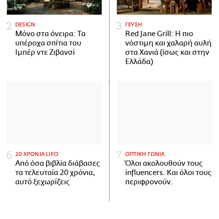
DESIGN
ΓΕΥΣΗ
Μόνο στα όνειρα: Τα
Red Jane Grill: Η πιο
υπέροχα σπίτια του
νόστιμη και χαλαρή αυλή
Ιμπέρ ντε Ζιβανσί
στα Χανιά (ίσως και στην
Ελλάδα)
20 ΧΡΟΝΙΑ LIFO
ΟΠΤΙΚΗ ΓΩΝΙΑ
Από όσα βιβλία διάβασες
Όλοι ακολουθούν τους
τα τελευταία 20 χρόνια,
influencers. Και όλοι τους
αυτό ξεχωρίζεις
περιφρονούν.