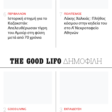
ΠΕΡΙΒΑΛΛΟΝ
ΠΟΛΙΤΙΣΜΟΣ
Ιστορική στιγμή για το
Λάκης Χαλκιάς: Πλήθος
Καζακστάν:
κόσμου στην κηδεία του
Απελευθέρωσαν τίγρη
στο Α' Νεκροταφείο
του Αμούρ στη φύση
Αθηνών
μετά από 70 χρόνια
ΔΗΜΟΦΙΛΗ
THE GOOD LIFO
GOOD LIVING
ΕΚΠΑΙΔΕΥΣΗ