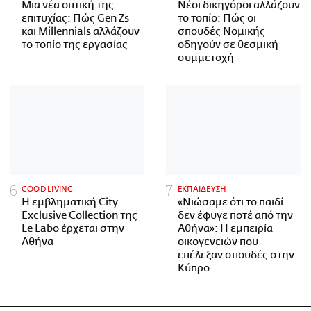
Μια νέα οπτική της
Νέοι δικηγόροι αλλάζουν
επιτυχίας: Πώς Gen Zs
το τοπίο: Πώς οι
και Millennials αλλάζουν
σπουδές Νομικής
το τοπίο της εργασίας
οδηγούν σε θεσμική
συμμετοχή
GOOD LIVING
ΕΚΠΑΙΔΕΥΣΗ
Η εμβληματική City
«Νιώσαμε ότι το παιδί
Exclusive Collection της
δεν έφυγε ποτέ από την
Le Labo έρχεται στην
Αθήνα»: Η εμπειρία
Αθήνα
οικογενειών που
επέλεξαν σπουδές στην
Κύπρο