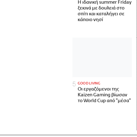
Η ιδανική summer Friday
ξεκινά με δουλειά στο
σπίτι και καταλήγει σε
κάποιο νησί
GOOD LIVING
Οι εργαζόμενοι της
Kaizen Gaming βίωσαν
το World Cup από "μέσα"