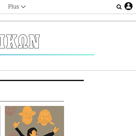
Plus
Θέματα
Συνεντεύξεις
Videos
ΙΚΩΝ
τα
Αφιερώματα
Ζώδια
Εξομολογήσεις
Blogs
η
Οι Αθηναίοι
Απώλειες
Lgbtqi+
Επιλογές