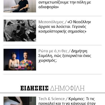
αντιμετωπίζουμε την πόλη με
αδιαφορία»
Μεσοπόλεμος
«Ο Νεοέλλην
άρχισε να λούεται. Γεγονός
κοσμοϊστορικής σημασίας»
Ρώτα με ό,τι θες
Δημήτρη
Σαμόλη, πώς ξεπερνιέται ένας
χωρισμός;
ΔΗΜΟΦΙΛΗ
ΕΙΔΗΣΕΙΣ
Τech & Science
Κράμπες: Τι τις
προκαλεί και τι να κάνουμε όταν