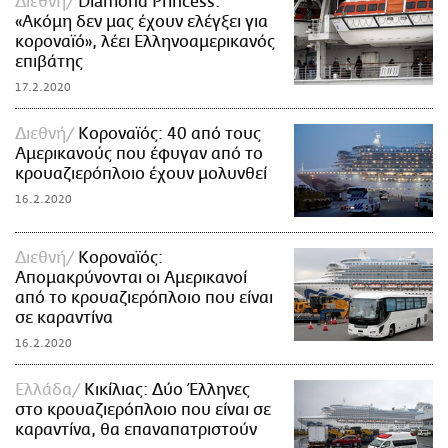
Διεθνή
Diamond Princess:
«Ακόμη δεν μας έχουν ελέγξει για
κοροναϊό», λέει Ελληνοαμερικανός
επιβάτης
17.2.2020
Διεθνή
Κοροναϊός: 40 από τους
Αμερικανούς που έφυγαν από το
κρουαζιερόπλοιο έχουν μολυνθεί
16.2.2020
Διεθνή
Kοροναϊός:
Απομακρύνονται οι Αμερικανοί
από το κρουαζιερόπλοιο που είναι
σε καραντίνα
16.2.2020
Ελλάδα
Κικίλιας: Δύο Έλληνες
στο κρουαζιερόπλοιο που είναι σε
καραντίνα, θα επαναπατριστούν