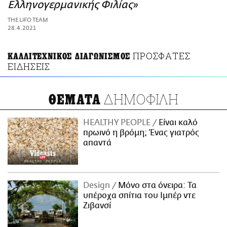
ΑΜΠΑ
Ελληνογερμανικής Φιλίας»
PRINT
THE LIFO TEAM
28.4.2021
ΠΡΟΣΦΑΤΕΣ
ΚΑΛΛΙΤΕΧΝΙΚΟΣ ΔΙΑΓΩΝΙΣΜΟΣ
ΕΙΔΗΣΕΙΣ
ΔΗΜΟΦΙΛΗ
ΘΕΜΑΤΑ
HEALTHY PEOPLE
Είναι καλό
πρωινό η βρόμη; Ένας γιατρός
απαντά
Design
Μόνο στα όνειρα: Τα
υπέροχα σπίτια του Ιμπέρ ντε
Ζιβανσί