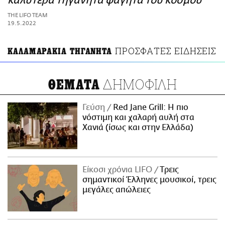
καλύτερα τηγανητά φαγητά του κόσμου
ΑΜΠΑ
THE LIFO TEAM
PRINT
19.5.2022
ΠΡΟΣΦΑΤΕΣ ΕΙΔΗΣΕΙΣ
ΚΑΛΑΜΑΡΑΚΙΑ ΤΗΓΑΝΗΤΑ
ΔΗΜΟΦΙΛΗ
ΘΕΜΑΤΑ
Γεύση
Red Jane Grill: Η πιο
νόστιμη και χαλαρή αυλή στα
Χανιά (ίσως και στην Ελλάδα)
Είκοσι χρόνια LIFO
Tρεις
σημαντικοί Έλληνες μουσικοί, τρεις
μεγάλες απώλειες