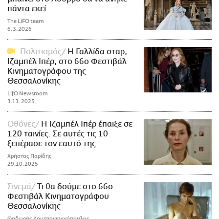
πάντα εκεί
The LiFO team
6.3.2026
Πολιτισμός
Η Γαλλίδα σταρ,
Ιζαμπέλ Ιπέρ, στο 66ο Φεστιβάλ
Κινηματογράφου της
Θεσσαλονίκης
LifO Newsroom
3.11.2025
Οθόνες
Η Ιζαμπέλ Ιπέρ έπαιξε σε
120 ταινίες. Σε αυτές τις 10
ξεπέρασε τον εαυτό της
Χρήστος Παρίδης
29.10.2025
Σινεμά
Τι θα δούμε στο 66ο
Φεστιβάλ Κινηματογράφου
Θεσσαλονίκης
Θοδωρής Κουτσογιαννόπουλος