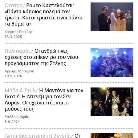
Θέατρο
Ρομέο Καστελούτσι:
«Πάντα κάποιος πολεμά τον
έρωτα. Και οι εραστές είναι πάντα
τα θύματα»
Χρήστος Παρίδης
13.3.2025
Πολιτισμός
Οι ανθρώπινες
σχέσεις στο επίκεντρο του νέου
προγράμματος της Στέγης
Αργυρώ Μποζώνη
19.9.2024
Μόδα & Στυλ
Η Μαντόνα για τον
Γκoτιέ. H Ντενέβ για τον Σεν
Λοράν. Οι σχεδιαστές και οι
μούσες τους
Στέλλα Λιζάρδη
8.9.2024
Ανταπόκριση από τη Βενετία
Οι