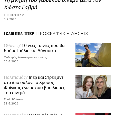
τη μνήμη του γαλλικού σινεμά μετά τον
ΑΜΠΑ
Κώστα Γαβρά
PRINT
THE LIFO TEAM
3.7.2026
ΠΡΟΣΦΑΤΕΣ ΕΙΔΗΣΕΙΣ
ΙΖΑΜΠΕΛ ΙΠΕΡ
Οθόνες
10 νέες ταινίες που θα
δούμε Ιούλιο και Αύγουστο
Θοδωρής Κουτσογιαννόπουλος
30.6.2026
Πολιτισμός
Ιπέρ και Στρέιζαντ
στο ίδιο σαλόνι: ο Χρυσός
Φοίνικας ένωσε δύο βασίλισσες
του σινεμά
The LiFO team
11.6.2026