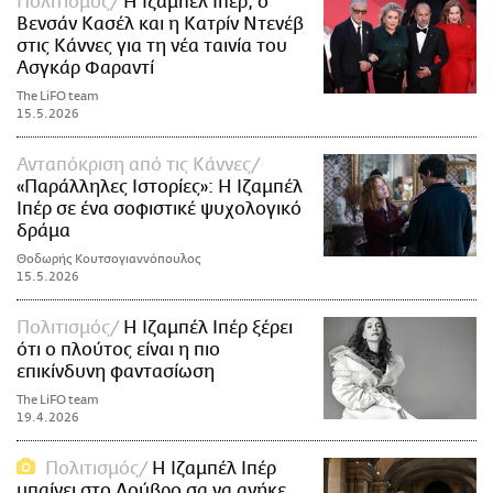
Πολιτισμός
Η Ιζαμπέλ Ιπέρ, ο
Βενσάν Κασέλ και η Κατρίν Ντενέβ
στις Κάννες για τη νέα ταινία του
Ασγκάρ Φαραντί
The LiFO team
15.5.2026
Ανταπόκριση από τις Κάννες
«Παράλληλες Ιστορίες»: Η Ιζαμπέλ
Ιπέρ σε ένα σοφιστικέ ψυχολογικό
δράμα
Θοδωρής Κουτσογιαννόπουλος
15.5.2026
Πολιτισμός
Η Ιζαμπέλ Ιπέρ ξέρει
ότι ο πλούτος είναι η πιο
επικίνδυνη φαντασίωση
The LiFO team
19.4.2026
Πολιτισμός
Η Ιζαμπέλ Ιπέρ
μπαίνει στο Λούβρο σα να ανήκε