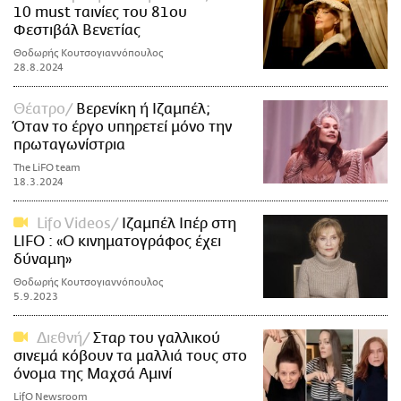
10 must ταινίες του 81ου
Φεστιβάλ Βενετίας
Θοδωρής Κουτσογιαννόπουλος
28.8.2024
Θέατρο
Βερενίκη ή Ιζαμπέλ;
Όταν το έργο υπηρετεί μόνο την
πρωταγωνίστρια
The LiFO team
18.3.2024
Lifo Videos
Ιζαμπέλ Ιπέρ στη
LIFO : «Ο κινηματογράφος έχει
δύναμη»
Θοδωρής Κουτσογιαννόπουλος
5.9.2023
Διεθνή
Σταρ του γαλλικού
σινεμά κόβουν τα μαλλιά τους στο
όνομα της Μαχσά Αμινί
LifO Newsroom