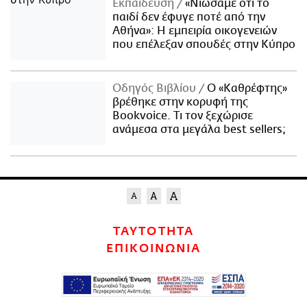
Εκπαίδευση
«Νιώσαμε ότι το
παιδί δεν έφυγε ποτέ από την
Αθήνα»: Η εμπειρία οικογενειών
που επέλεξαν σπουδές στην Κύπρο
Οδηγός Βιβλίου
Ο «Καθρέφτης»
βρέθηκε στην κορυφή της
Bookvoice. Τι τον ξεχώρισε
ανάμεσα στα μεγάλα best sellers;
ΤΑΥΤΟΤΗΤΑ
ΕΠΙΚΟΙΝΩΝΙΑ