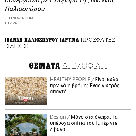
συνεργασία με το ίδρυμα της Ιωάννας
ΑΜΠΑ
Παλιοσπύρου
PRINT
LIFO NEWSROOM
1.12.2022
ΠΡΟΣΦΑΤΕΣ
ΙΩΑΝΝΑ ΠΑΛΙΟΣΠΥΡΟΥ ΙΔΡΥΜΑ
ΕΙΔΗΣΕΙΣ
ΔΗΜΟΦΙΛΗ
ΘΕΜΑΤΑ
HEALTHY PEOPLE
Είναι καλό
πρωινό η βρόμη; Ένας γιατρός
απαντά
Design
Μόνο στα όνειρα: Τα
υπέροχα σπίτια του Ιμπέρ ντε
Ζιβανσί