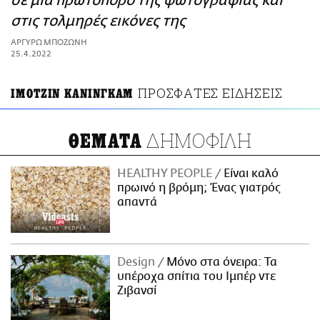
σε μια πρωτοπόρο της φωτογραφίας και
ΑΜΠΑ
στις τολμηρές εικόνες της
PRINT
ΑΡΓΥΡΩ ΜΠΟΖΩΝΗ
25.4.2022
ΠΡΟΣΦΑΤΕΣ ΕΙΔΗΣΕΙΣ
ΙΜΟΤΖΙΝ ΚΑΝΙΝΓΚΑΜ
ΔΗΜΟΦΙΛΗ
ΘΕΜΑΤΑ
HEALTHY PEOPLE
Είναι καλό
πρωινό η βρόμη; Ένας γιατρός
απαντά
Design
Μόνο στα όνειρα: Τα
υπέροχα σπίτια του Ιμπέρ ντε
Ζιβανσί