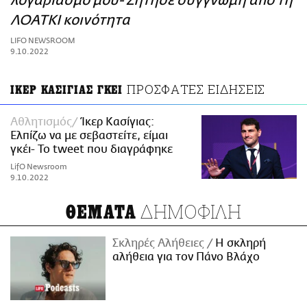
λογαριασμό μου- Ζήτησε συγγνώμη από τη
ΑΜΠΑ
ΛΟΑΤΚΙ κοινότητα
PRINT
LIFO NEWSROOM
9.10.2022
ΠΡΟΣΦΑΤΕΣ ΕΙΔΗΣΕΙΣ
ΙΚΕΡ ΚΑΣΙΓΙΑΣ ΓΚΕΙ
Αθλητισμός
Ίκερ Κασίγιας:
Ελπίζω να με σεβαστείτε, είμαι
γκέι- Το tweet που διαγράφηκε
LifO Newsroom
9.10.2022
ΔΗΜΟΦΙΛΗ
ΘΕΜΑΤΑ
Σκληρές Αλήθειες
H σκληρή
αλήθεια για τον Πάνο Βλάχο