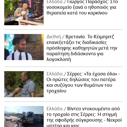
Ελλάδα
Γιώργος Παράσχος: Στο
νοσοκομείο ξανά ο ηθοποιός για
θεραπεία κατά του καρκίνου
Διεθνή
Βρετανία: Το Κέιμπριτζ
επανεξετάζει τις διαδικασίες
πρόσληψης καθηγητών μετά την
παραίτηση διδάσκοντα για
λογοκλοπή
Ελλάδα
Σέρρες: «Τα έχασα όλα» -
Οι πρώτες δηλώσεις του πατέρα
και συζύγου των θυμάτων του
τροχαίου
Ελλάδα
Βίντεο ντοκουμέντο από
το τροχαίο στις Σέρρες: Η στιγμή
της σφοδρής σύγκρουσης - Νεκροί
μητέρα και γιος