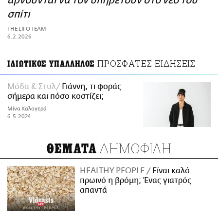
αρνούνται να τον υπηρετούν στο νέο του
ΑΜΠΑ
σπίτι
PRINT
THE LIFO TEAM
6.2.2026
ΠΡΟΣΦΑΤΕΣ ΕΙΔΗΣΕΙΣ
ΙΔΙΩΤΙΚΟΣ ΥΠΑΛΛΗΛΟΣ
Μόδα & Στυλ
Γιάννη, τι φοράς
σήμερα και πόσο κοστίζει;
Μίνα Καλογερά
6.5.2024
ΔΗΜΟΦΙΛΗ
ΘΕΜΑΤΑ
HEALTHY PEOPLE
Είναι καλό
πρωινό η βρόμη; Ένας γιατρός
απαντά