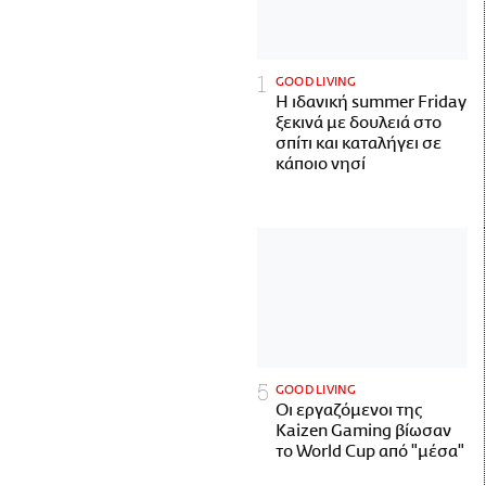
GOOD LIVING
Η ιδανική summer Friday
ξεκινά με δουλειά στο
σπίτι και καταλήγει σε
κάποιο νησί
GOOD LIVING
Οι εργαζόμενοι της
Kaizen Gaming βίωσαν
το World Cup από "μέσα"