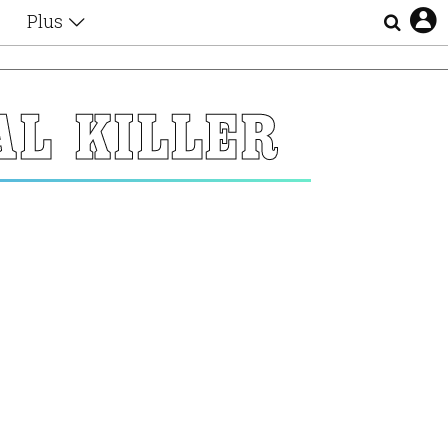
Plus
Θέματα
Συνεντεύξεις
Videos
AL KILLER
τα
Αφιερώματα
Ζώδια
Εξομολογήσεις
Blogs
η
Οι Αθηναίοι
Απώλειες
Lgbtqi+
Επιλογές