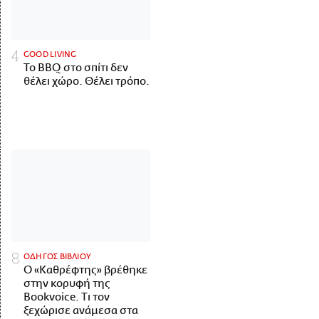
GOOD LIVING
Το BBQ στο σπίτι δεν
θέλει χώρο. Θέλει τρόπο.
ΟΔΗΓΟΣ ΒΙΒΛΙΟΥ
Ο «Καθρέφτης» βρέθηκε
στην κορυφή της
Bookvoice. Τι τον
ξεχώρισε ανάμεσα στα