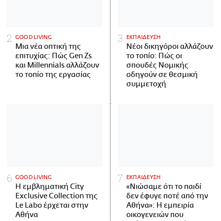
GOOD LIVING
ΕΚΠΑΙΔΕΥΣΗ
Μια νέα οπτική της
Νέοι δικηγόροι αλλάζουν
επιτυχίας: Πώς Gen Zs
το τοπίο: Πώς οι
και Millennials αλλάζουν
σπουδές Νομικής
το τοπίο της εργασίας
οδηγούν σε θεσμική
συμμετοχή
GOOD LIVING
ΕΚΠΑΙΔΕΥΣΗ
Η εμβληματική City
«Νιώσαμε ότι το παιδί
Exclusive Collection της
δεν έφυγε ποτέ από την
Le Labo έρχεται στην
Αθήνα»: Η εμπειρία
Αθήνα
οικογενειών που