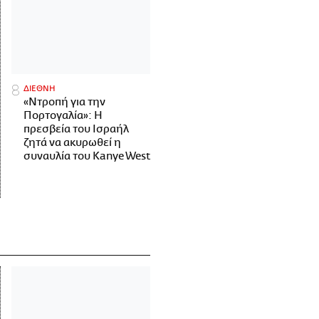
ΔΙΕΘΝΗ
«Ντροπή για την
Πορτογαλία»: Η
πρεσβεία του Ισραήλ
ζητά να ακυρωθεί η
συναυλία του Kanye West