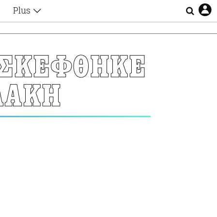
Plus
Θέματα
Συνεντεύξεις
Videos
ΙΣΚΕΦΘΗΚΕ
τα
Αφιερώματα
Ζώδια
ΛΑΚΗ
Εξομολογήσεις
Blogs
η
Οι Αθηναίοι
Απώλειες
Lgbtqi+
Επιλογές