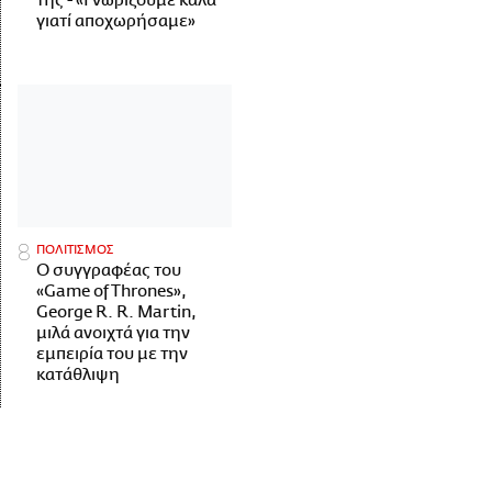
της - «Γνωρίζουμε καλά
γιατί αποχωρήσαμε»
ΠΟΛΙΤΙΣΜΟΣ
Ο συγγραφέας του
«Game of Thrones»,
George R. R. Martin,
μιλά ανοιχτά για την
εμπειρία του με την
κατάθλιψη