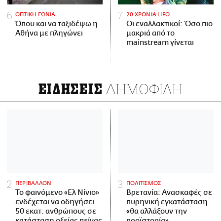
ΟΠΤΙΚΗ ΓΩΝΙΑ
20 ΧΡΟΝΙΑ LIFO
Όπου και να ταξιδέψω η
Οι εναλλακτικοί: Όσο πιο
Αθήνα με πληγώνει
μακριά από το
mainstream γίνεται
ΔΗΜΟΦΙΛΗ
ΕΙΔΗΣΕΙΣ
ΠΕΡΙΒΑΛΛΟΝ
ΠΟΛΙΤΙΣΜΟΣ
Το φαινόμενο «Ελ Νίνιο»
Βρετανία: Ανασκαφές σε
ενδέχεται να οδηγήσει
πυρηνική εγκατάσταση
50 εκατ. ανθρώπους σε
«θα αλλάξουν την
κατάσταση οξείας πείνας
προϊστορία»,