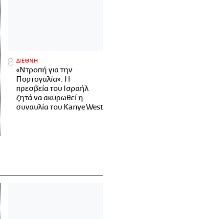
ΔΙΕΘΝΗ
«Ντροπή για την
Πορτογαλία»: Η
πρεσβεία του Ισραήλ
ζητά να ακυρωθεί η
συναυλία του Kanye West