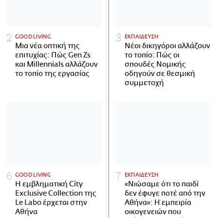
GOOD LIVING
ΕΚΠΑΙΔΕΥΣΗ
Μια νέα οπτική της
Νέοι δικηγόροι αλλάζουν
επιτυχίας: Πώς Gen Zs
το τοπίο: Πώς οι
και Millennials αλλάζουν
σπουδές Νομικής
το τοπίο της εργασίας
οδηγούν σε θεσμική
συμμετοχή
GOOD LIVING
ΕΚΠΑΙΔΕΥΣΗ
Η εμβληματική City
«Νιώσαμε ότι το παιδί
Exclusive Collection της
δεν έφυγε ποτέ από την
Le Labo έρχεται στην
Αθήνα»: Η εμπειρία
Αθήνα
οικογενειών που