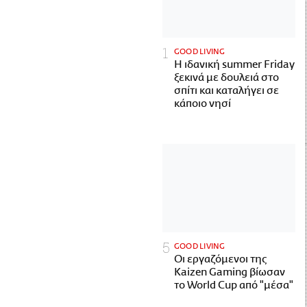
GOOD LIVING
Η ιδανική summer Friday
ξεκινά με δουλειά στο
σπίτι και καταλήγει σε
κάποιο νησί
GOOD LIVING
Οι εργαζόμενοι της
Kaizen Gaming βίωσαν
το World Cup από "μέσα"