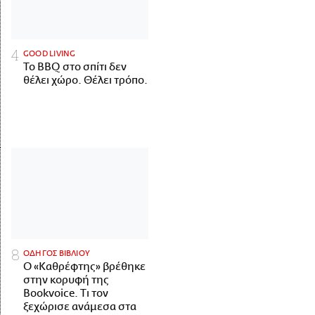
GOOD LIVING
Το BBQ στο σπίτι δεν
θέλει χώρο. Θέλει τρόπο.
ΟΔΗΓΟΣ ΒΙΒΛΙΟΥ
Ο «Καθρέφτης» βρέθηκε
στην κορυφή της
Bookvoice. Τι τον
ξεχώρισε ανάμεσα στα