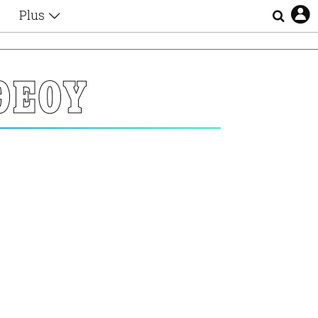
Plus
Θέματα
Συνεντεύξεις
Videos
ΘΕΟΥ
τα
Αφιερώματα
Ζώδια
Εξομολογήσεις
Blogs
η
Οι Αθηναίοι
Απώλειες
Lgbtqi+
Επιλογές