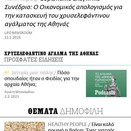
ΑΜΠΑ
Συνέδριο: Ο Οικονομικός απολογισμός για
PRINT
την κατασκευή του χρυσελεφάντινου
αγάλματος της Αθηνάς
LIFO NEWSROOM
22.1.2025
ΧΡΥΣΕΛΕΦΑΝΤΙΝΟ ΑΓΑΛΜΑ ΤΗΣ ΑΘΗΝΑΣ
ΠΡΟΣΦΑΤΕΣ ΕΙΔΗΣΕΙΣ
Ιστορία μιας πόλης
Πόσο
σπουδαίoς ήταν ο Φειδίας για την
αρχαία Αθήνα;
Αγιάτη Μπενάρδου
2.2.2023
ΔΗΜΟΦΙΛΗ
ΘΕΜΑΤΑ
HEALTHY PEOPLE
Είναι καλό
πρωινό η βρόμη; Ένας γιατρός