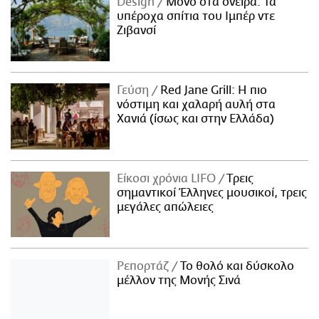
Design
Μόνο στα όνειρα: Τα
υπέροχα σπίτια του Ιμπέρ ντε
Ζιβανσί
Γεύση
Red Jane Grill: Η πιο
νόστιμη και χαλαρή αυλή στα
Χανιά (ίσως και στην Ελλάδα)
Είκοσι χρόνια LIFO
Tρεις
σημαντικοί Έλληνες μουσικοί, τρεις
μεγάλες απώλειες
Ρεπορτάζ
Το θολό και δύσκολο
μέλλον της Μονής Σινά