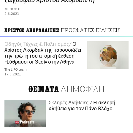
ζωγράφου Χρίστου Ακορδαλίτη
ΑΜΠΑ
M. HULOT
PRINT
2.6.2021
ΠΡΟΣΦΑΤΕΣ ΕΙΔΗΣΕΙΣ
ΧΡΙΣΤΟΣ ΑΚΟΡΔΑΛΙΤΗΣ
Οδηγός Τέχνες & Πολιτισμός
Ο
Χρίστος Ακορδαλίτης παρουσιάζει
την πρώτη του ατομική έκθεση
«Εύθραυστοι Θεοί» στην Αθήνα
The LiFO team
17.5.2021
ΔΗΜΟΦΙΛΗ
ΘΕΜΑΤΑ
Σκληρές Αλήθειες
H σκληρή
αλήθεια για τον Πάνο Βλάχο