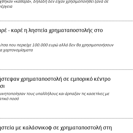
θηκαν «καθαρά», δηλαδή δεν είχαν χρησιμοποιηθεί ξανά σε
νέργεια
ρέ - καρέ η ληστεία χρηματαποστολής στο
ίτσα που περιείχε 100.000 ευρώ αλλά δεν θα χρησιμοποιήσουν
τα χαρτονομίσματα
ήστεψαν χρηματαποστολή σε εμπορικό κέντρο
σι
ινητοποίησαν τους υπαλλήλους και άρπαξαν τις κασετίνες με
τικό ποσό
ηστεία με καλάσνικοφ σε χρηματαποστολή στη