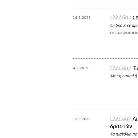
Ελλάδα
Σ
16.3.2023
Οι δράστες άρ
LIFO NEWSROO
Ελλάδα
Έ
4.9.2019
Με την απειλ
Ελλάδα
Λη
15.6.2019
δραστών
Τα πιστόλια πο