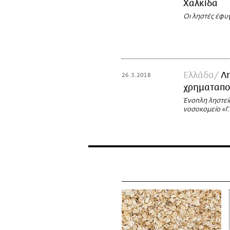
Χαλκίδα
Οι ληστές έφυ
Ελλάδα
Λ
26.3.2018
χρηματαπο
Ένοπλη ληστεί
νοσοκομείο «Γ