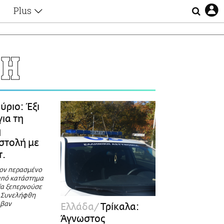
Plus
Θέματα
Συνεντεύξεις
Videos
ΛΗ
τα
Αφιερώματα
Ζώδια
Εξομολογήσεις
Blogs
η
ύριο: Έξι
Οι Αθηναίοι
ια τη
Απώλειες
η
Lgbtqi+
στολή με
Επιλογές
τ.
τον περασμένο
από κατάστημα
εία ξεπερνούσε
- Συνελήφθη
 βαν
Ελλάδα
Τρίκαλα:
Άγνωστος