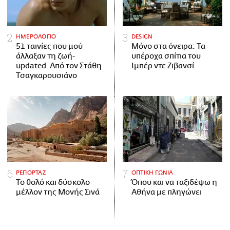
ΗΜΕΡΟΛΟΓΙΟ
DESIGN
51 ταινίες που μού
Μόνο στα όνειρα: Τα
άλλαξαν τη ζωή-
υπέροχα σπίτια του
updated. Aπό τον Στάθη
Ιμπέρ ντε Ζιβανσί
Τσαγκαρουσιάνο
ΡΕΠΟΡΤΑΖ
ΟΠΤΙΚΗ ΓΩΝΙΑ
Το θολό και δύσκολο
Όπου και να ταξιδέψω η
μέλλον της Μονής Σινά
Αθήνα με πληγώνει