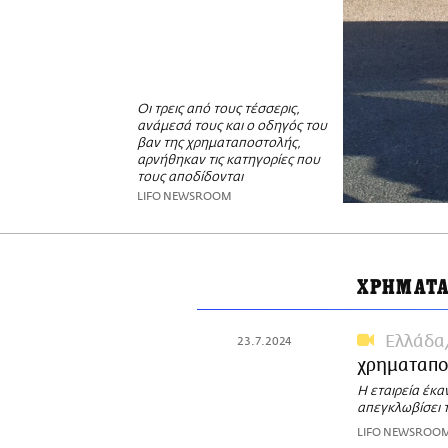
Oι τρεις από τους τέσσερις,
ανάμεσά τους και ο οδηγός του
βαν της χρηματαποστολής,
αρνήθηκαν τις κατηγορίες που
τους αποδίδονται
LIFO NEWSROOM
ΧΡΗΜΑΤΑ
Ελλάδα
23.7.2024
χρηματαποσ
Η εταιρεία έκ
απεγκλωβίσει 
LIFO NEWSROO