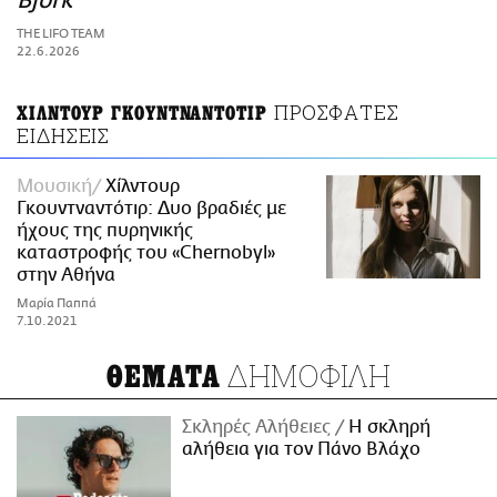
Björk
ΑΜΠΑ
THE LIFO TEAM
PRINT
22.6.2026
ΠΡΟΣΦΑΤΕΣ
ΧΙΛΝΤΟΥΡ ΓΚΟΥΝΤΝΑΝΤΟΤΙΡ
ΕΙΔΗΣΕΙΣ
Μουσική
Χίλντουρ
Γκουντναντότιρ: Δυο βραδιές με
ήχους της πυρηνικής
καταστροφής του «Chernobyl»
στην Αθήνα
Μαρία Παππά
7.10.2021
ΔΗΜΟΦΙΛΗ
ΘΕΜΑΤΑ
Σκληρές Αλήθειες
H σκληρή
αλήθεια για τον Πάνο Βλάχο