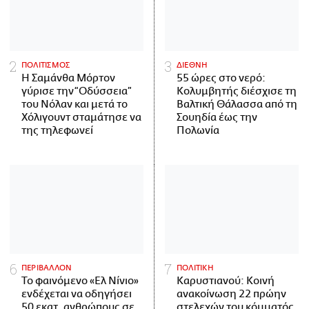
ΠΟΛΙΤΙΣΜΟΣ
ΔΙΕΘΝΗ
Η Σαμάνθα Μόρτον
55 ώρες στο νερό:
γύρισε την “Οδύσσεια”
Κολυμβητής διέσχισε τη
του Νόλαν και μετά το
Βαλτική Θάλασσα από τη
Χόλιγουντ σταμάτησε να
Σουηδία έως την
της τηλεφωνεί
Πολωνία
ΠΕΡΙΒΑΛΛΟΝ
ΠΟΛΙΤΙΚΗ
Το φαινόμενο «Ελ Νίνιο»
Καρυστιανού: Κοινή
ενδέχεται να οδηγήσει
ανακοίνωση 22 πρώην
50 εκατ. ανθρώπους σε
στελεχών του κόμματός