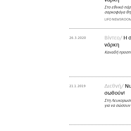
νάρκη
Στο εθνικό πά
σαρκοφάγα θηλ
LIFO NEWSROO
Βίντεο
Η 
26.3.2020
νάρκη
Καναδή προσπα
Διεθνή
Νυ
21.1.2019
σωθούν!
Στη Λευκορωσία
για να σώσουν 