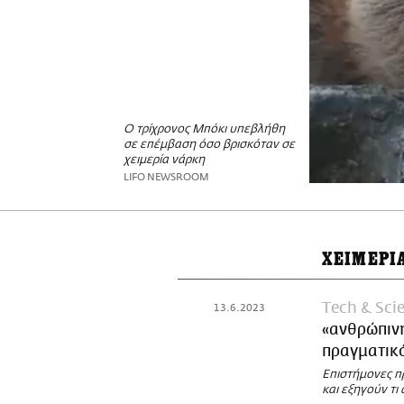
Ο τρίχρονος Μπόκι υπεβλήθη
σε επέμβαση όσο βρισκόταν σε
χειμερία νάρκη
LIFO NEWSROOM
ΧΕΙΜΕΡΙ
Τech & Sci
13.6.2023
«ανθρώπινη
πραγματικ
Επιστήμονες π
και εξηγούν τι