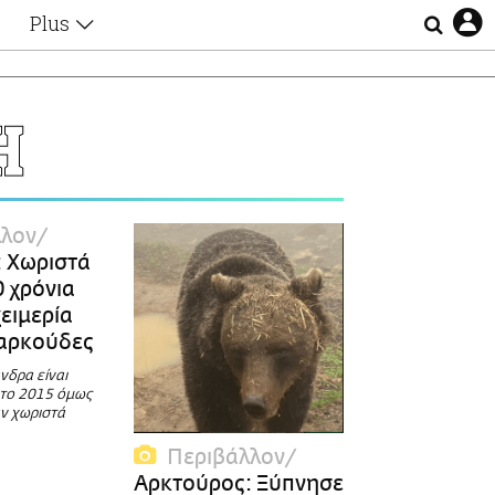
Plus
Θέματα
Συνεντεύξεις
Videos
Η
τα
Αφιερώματα
Ζώδια
Εξομολογήσεις
Blogs
η
λλον
Οι Αθηναίοι
 Χωριστά
Απώλειες
0 χρόνια
Lgbtqi+
ειμερία
Επιλογές
 αρκούδες
νδρα είναι
 το 2015 όμως
ν χωριστά
Περιβάλλον
Αρκτούρος: Ξύπνησε