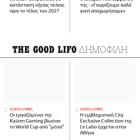
κατάσταση οξείας πείνας
της - «Γνωρίζουμε καλά
πριν το τέλος του 2027
γιατί αποχωρήσαμε»
ΔΗΜΟΦΙΛΗ
THE GOOD LIFO
GOOD LIVING
GOOD LIVING
Οι εργαζόμενοι της
Η εμβληματική City
Kaizen Gaming βίωσαν
Exclusive Collection της
το World Cup από "μέσα"
Le Labo έρχεται στην
Αθήνα