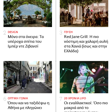
DESIGN
ΓΕΥΣΗ
Μόνο στα όνειρα: Τα
Red Jane Grill: Η πιο
υπέροχα σπίτια του
νόστιμη και χαλαρή αυλή
Ιμπέρ ντε Ζιβανσί
στα Χανιά (ίσως και στην
Ελλάδα)
ΟΠΤΙΚΗ ΓΩΝΙΑ
20 ΧΡΟΝΙΑ LIFO
Όπου και να ταξιδέψω η
Οι εναλλακτικοί: Όσο πιο
Αθήνα με πληγώνει
μακριά από το