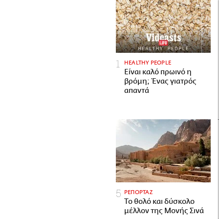
HEALTHY PEOPLE
Είναι καλό πρωινό η
βρόμη; Ένας γιατρός
απαντά
ΡΕΠΟΡΤΑΖ
Το θολό και δύσκολο
μέλλον της Μονής Σινά