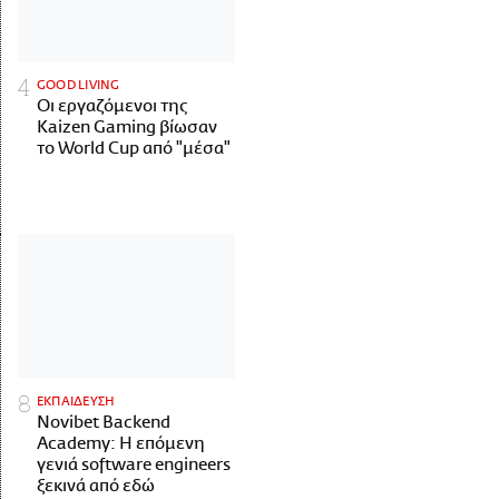
GOOD LIVING
Οι εργαζόμενοι της
Kaizen Gaming βίωσαν
το World Cup από "μέσα"
ΕΚΠΑΙΔΕΥΣΗ
Novibet Backend
Academy: Η επόμενη
γενιά software engineers
ξεκινά από εδώ