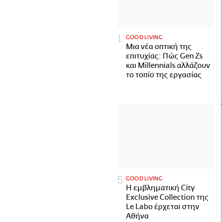
GOOD LIVING
Μια νέα οπτική της
επιτυχίας: Πώς Gen Zs
και Millennials αλλάζουν
το τοπίο της εργασίας
GOOD LIVING
Η εμβληματική City
Exclusive Collection της
Le Labo έρχεται στην
Αθήνα