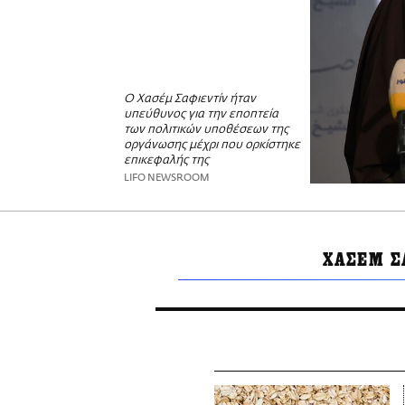
Ο Χασέμ Σαφιεντίν ήταν
υπεύθυνος για την εποπτεία
των πολιτικών υποθέσεων της
οργάνωσης μέχρι που ορκίστηκε
επικεφαλής της
LIFO NEWSROOM
ΧΑΣΕΜ Σ