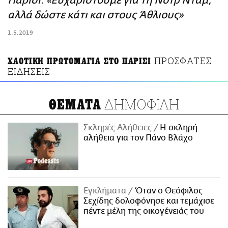
Παρίσι: «Ευχαριστούμε για τη Νοτρ Νταμ,
ΑΜΠΑ
αλλά δώστε κάτι και στους Άθλιους»
PRINT
1.5.2019
ΠΡΟΣΦΑΤΕΣ
ΧΑΟΤΙΚΗ ΠΡΩΤΟΜΑΓΙΑ ΣΤΟ ΠΑΡΙΣΙ
ΕΙΔΗΣΕΙΣ
ΔΗΜΟΦΙΛΗ
ΘΕΜΑΤΑ
Σκληρές Αλήθειες
H σκληρή
αλήθεια για τον Πάνο Βλάχο
Εγκλήματα
Όταν ο Θεόφιλος
Σεχίδης δολοφόνησε και τεμάχισε
πέντε μέλη της οικογένειάς του