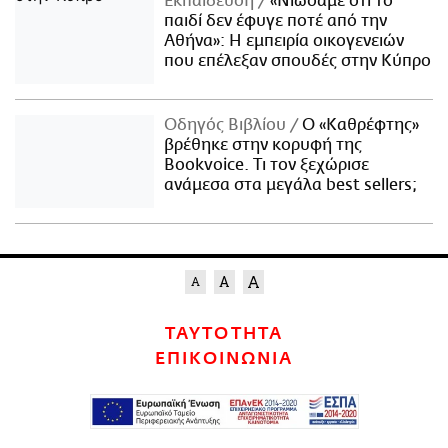
Εκπαίδευση
«Νιώσαμε ότι το
παιδί δεν έφυγε ποτέ από την
Αθήνα»: Η εμπειρία οικογενειών
που επέλεξαν σπουδές στην Κύπρο
Οδηγός Βιβλίου
Ο «Καθρέφτης»
βρέθηκε στην κορυφή της
Bookvoice. Τι τον ξεχώρισε
ανάμεσα στα μεγάλα best sellers;
ΤΑΥΤΟΤΗΤΑ
ΕΠΙΚΟΙΝΩΝΙΑ