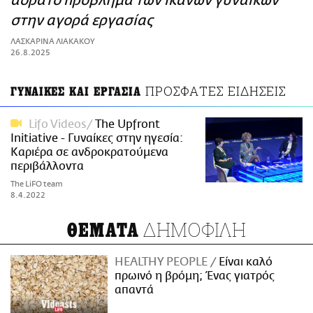
αόρατο πρόβλημα των ικανών γυναικών
ΑΜΠΑ
στην αγορά εργασίας
PRINT
ΛΑΣΚΑΡΙΝΑ ΛΙΑΚΑΚΟΥ
26.8.2025
ΠΡΟΣΦΑΤΕΣ ΕΙΔΗΣΕΙΣ
ΓΥΝΑΙΚΕΣ ΚΑΙ ΕΡΓΑΣΙΑ
Lifo Videos
Τhe Upfront
Initiative - Γυναίκες στην ηγεσία:
Καριέρα σε ανδροκρατούμενα
περιβάλλοντα
The LiFO team
8.4.2022
ΔΗΜΟΦΙΛΗ
ΘΕΜΑΤΑ
HEALTHY PEOPLE
Είναι καλό
πρωινό η βρόμη; Ένας γιατρός
απαντά