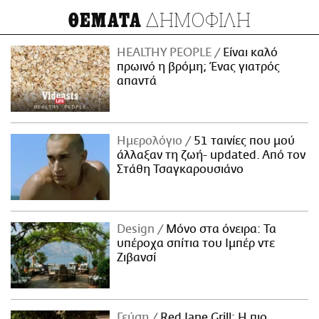
ΔΗΜΟΦΙΛΗ
ΘΕΜΑΤΑ
HEALTHY PEOPLE
Είναι καλό
πρωινό η βρόμη; Ένας γιατρός
απαντά
Ημερολόγιο
51 ταινίες που μού
άλλαξαν τη ζωή- updated. Aπό τον
Στάθη Τσαγκαρουσιάνο
Design
Μόνο στα όνειρα: Τα
υπέροχα σπίτια του Ιμπέρ ντε
Ζιβανσί
Γεύση
Red Jane Grill: Η πιο