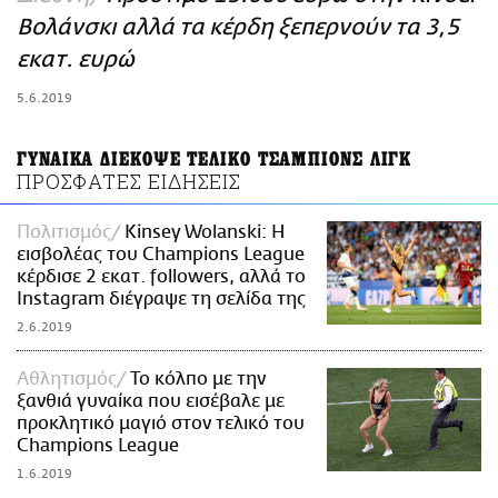
ΑΜΠΑ
Βολάνσκι αλλά τα κέρδη ξεπερνούν τα 3,5
PRINT
εκατ. ευρώ
5.6.2019
ΓΥΝΑΙΚΑ ΔΙΕΚΟΨΕ ΤΕΛΙΚΟ ΤΣΑΜΠΙΟΝΣ ΛΙΓΚ
ΠΡΟΣΦΑΤΕΣ ΕΙΔΗΣΕΙΣ
Πολιτισμός
Kinsey Wolanski: H
εισβολέας του Champions League
κέρδισε 2 εκατ. followers, αλλά το
Instagram διέγραψε τη σελίδα της
2.6.2019
Αθλητισμός
Το κόλπο με την
ξανθιά γυναίκα που εισέβαλε με
προκλητικό μαγιό στον τελικό του
Champions League
1.6.2019