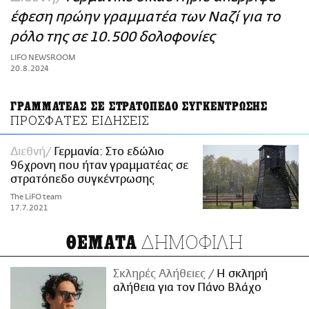
ΑΜΠΑ
έφεση πρώην γραμματέα των Ναζί για το
PRINT
ρόλο της σε 10.500 δολοφονίες
LIFO NEWSROOM
20.8.2024
ΓΡΑΜΜΑΤΕΑΣ ΣΕ ΣΤΡΑΤΟΠΕΔΟ ΣΥΓΚΕΝΤΡΩΣΗΣ
ΠΡΟΣΦΑΤΕΣ ΕΙΔΗΣΕΙΣ
Διεθνή
Γερμανία: Στο εδώλιο
96χρονη που ήταν γραμματέας σε
στρατόπεδο συγκέντρωσης
The LiFO team
17.7.2021
ΔΗΜΟΦΙΛΗ
ΘΕΜΑΤΑ
Σκληρές Αλήθειες
H σκληρή
αλήθεια για τον Πάνο Βλάχο