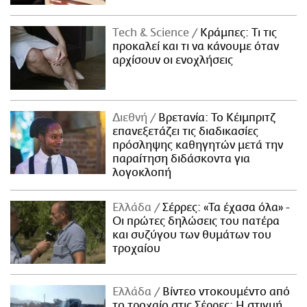
Τech & Science
Κράμπες: Τι τις
προκαλεί και τι να κάνουμε όταν
αρχίσουν οι ενοχλήσεις
Διεθνή
Βρετανία: Το Κέιμπριτζ
επανεξετάζει τις διαδικασίες
πρόσληψης καθηγητών μετά την
παραίτηση διδάσκοντα για
λογοκλοπή
Ελλάδα
Σέρρες: «Τα έχασα όλα» -
Οι πρώτες δηλώσεις του πατέρα
και συζύγου των θυμάτων του
τροχαίου
Ελλάδα
Βίντεο ντοκουμέντο από
το τροχαίο στις Σέρρες: Η στιγμή