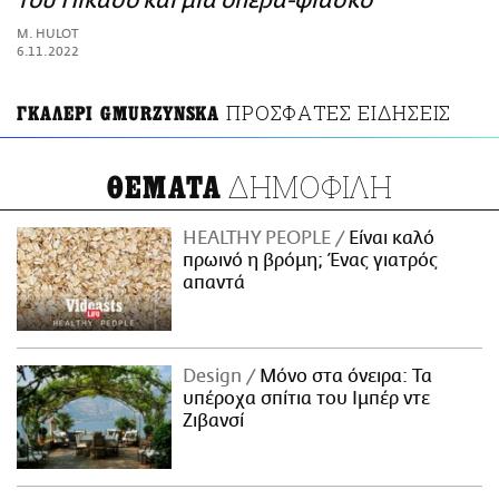
του Πικάσο και μια όπερα-φιάσκο
ΑΜΠΑ
M. HULOT
PRINT
6.11.2022
ΠΡΟΣΦΑΤΕΣ ΕΙΔΗΣΕΙΣ
ΓΚΑΛΕΡΙ GMURZYNSKA
ΔΗΜΟΦΙΛΗ
ΘΕΜΑΤΑ
HEALTHY PEOPLE
Είναι καλό
πρωινό η βρόμη; Ένας γιατρός
απαντά
Design
Μόνο στα όνειρα: Τα
υπέροχα σπίτια του Ιμπέρ ντε
Ζιβανσί