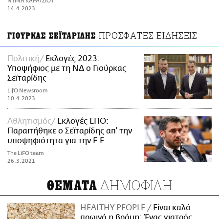
ΝΤΙΝΑ ΚΑΡΑΤΖΙΟΥ
ΑΜΠΑ
14.4.2023
PRINT
ΠΡΟΣΦΑΤΕΣ ΕΙΔΗΣΕΙΣ
ΓΙΟΥΡΚΑΣ ΣΕΪΤΑΡΙΔΗΣ
Πολιτική
Εκλογές 2023:
Υποψήφιος με τη ΝΔ ο Γιούρκας
Σεϊταρίδης
LifO Newsroom
10.4.2023
Αθλητισμός
Εκλογές ΕΠΟ:
Παραιτήθηκε ο Σεϊταρίδης απ’ την
υποψηφιότητα για την Ε.Ε.
The LiFO team
26.3.2021
ΔΗΜΟΦΙΛΗ
ΘΕΜΑΤΑ
HEALTHY PEOPLE
Είναι καλό
πρωινό η βρόμη; Ένας γιατρός