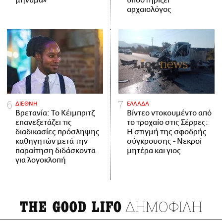
μήνυμα»
υποστηρίζει
αρχαιολόγος
ΔΙΕΘΝΗ
ΕΛΛΑΔΑ
Βρετανία: Το Κέιμπριτζ
Βίντεο ντοκουμέντο από
επανεξετάζει τις
το τροχαίο στις Σέρρες:
διαδικασίες πρόσληψης
Η στιγμή της σφοδρής
καθηγητών μετά την
σύγκρουσης - Νεκροί
παραίτηση διδάσκοντα
μητέρα και γιος
για λογοκλοπή
ΔΗΜΟΦΙΛΗ
THE GOOD LIFO