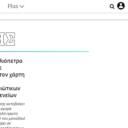
Plus
Θέματα
Συνεντεύξεις
Videos
ΗΣ
τα
Αφιερώματα
Ζώδια
Εξομολογήσεις
Blogs
η
λιόπετρα
Οι Αθηναίοι
ε
Απώλειες
τον χάρτη
Lgbtqi+
Επιλογές
ιώτικων
ενείων
ης κατεβαίνει
 αγορά
αλή πρώτη
κό του μοναδικό
ίρει σε