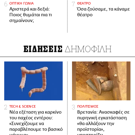
ΟΠΤΙΚΗ ΓΩΝΙΑ
ΘΕΑΤΡΟ
Αριστερά και δεξιά:
Όσα ζούσαμε, τα κάναμε
Ποιος θυμάται πια τι
θέατρο
σημαίνουν;
ΔΗΜΟΦΙΛΗ
ΕΙΔΗΣΕΙΣ
ΤECH & SCIENCE
ΠΟΛΙΤΙΣΜΟΣ
Νέα εξέταση για καρκίνο
Βρετανία: Ανασκαφές σε
του παχέος εντέρου:
πυρηνική εγκατάσταση
«Συνεχίζουμε να
«θα αλλάξουν την
παραβλέπουμε το βασικό
προϊστορία»,