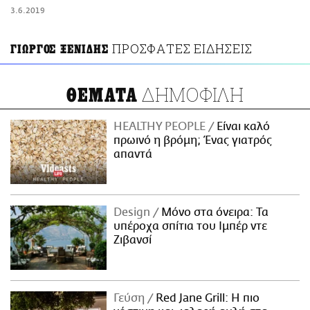
ΑΜΠΑ
3.6.2019
PRINT
ΠΡΟΣΦΑΤΕΣ ΕΙΔΗΣΕΙΣ
ΓΙΩΡΓΟΣ ΞΕΝΙΔΗΣ
ΔΗΜΟΦΙΛΗ
ΘΕΜΑΤΑ
HEALTHY PEOPLE
Είναι καλό
πρωινό η βρόμη; Ένας γιατρός
απαντά
Design
Μόνο στα όνειρα: Τα
υπέροχα σπίτια του Ιμπέρ ντε
Ζιβανσί
Γεύση
Red Jane Grill: Η πιο