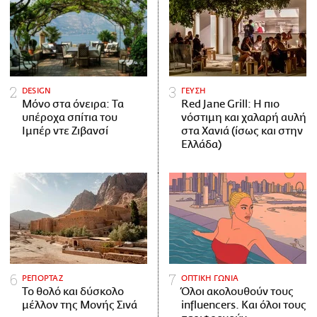
DESIGN
ΓΕΥΣΗ
Μόνο στα όνειρα: Τα
Red Jane Grill: Η πιο
υπέροχα σπίτια του
νόστιμη και χαλαρή αυλή
Ιμπέρ ντε Ζιβανσί
στα Χανιά (ίσως και στην
Ελλάδα)
ΡΕΠΟΡΤΑΖ
ΟΠΤΙΚΗ ΓΩΝΙΑ
Το θολό και δύσκολο
Όλοι ακολουθούν τους
μέλλον της Μονής Σινά
influencers. Και όλοι τους