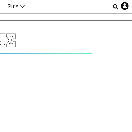
Plus
Θέματα
Συνεντεύξεις
Videos
ΗΣ
τα
Αφιερώματα
Ζώδια
Εξομολογήσεις
Blogs
η
Οι Αθηναίοι
Απώλειες
Lgbtqi+
Επιλογές