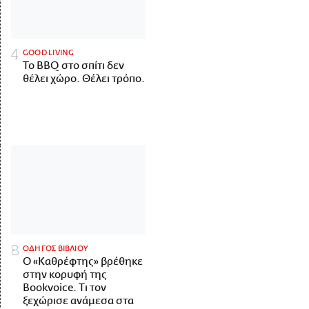
GOOD LIVING
Το BBQ στο σπίτι δεν
θέλει χώρο. Θέλει τρόπο.
ΟΔΗΓΟΣ ΒΙΒΛΙΟΥ
Ο «Καθρέφτης» βρέθηκε
στην κορυφή της
Bookvoice. Τι τον
ξεχώρισε ανάμεσα στα