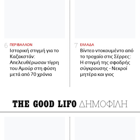
ΠΕΡΙΒΑΛΛΟΝ
ΕΛΛΑΔΑ
Ιστορική στιγμή για το
Βίντεο ντοκουμέντο από
Καζακστάν:
το τροχαίο στις Σέρρες:
Απελευθέρωσαν τίγρη
Η στιγμή της σφοδρής
του Αμούρ στη φύση
σύγκρουσης - Νεκροί
μετά από 70 χρόνια
μητέρα και γιος
ΔΗΜΟΦΙΛΗ
THE GOOD LIFO