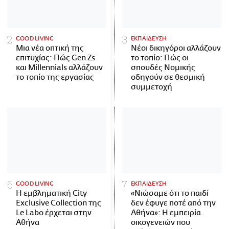
GOOD LIVING
ΕΚΠΑΙΔΕΥΣΗ
Μια νέα οπτική της
Νέοι δικηγόροι αλλάζουν
επιτυχίας: Πώς Gen Zs
το τοπίο: Πώς οι
και Millennials αλλάζουν
σπουδές Νομικής
το τοπίο της εργασίας
οδηγούν σε θεσμική
συμμετοχή
GOOD LIVING
ΕΚΠΑΙΔΕΥΣΗ
Η εμβληματική City
«Νιώσαμε ότι το παιδί
Exclusive Collection της
δεν έφυγε ποτέ από την
Le Labo έρχεται στην
Αθήνα»: Η εμπειρία
Αθήνα
οικογενειών που