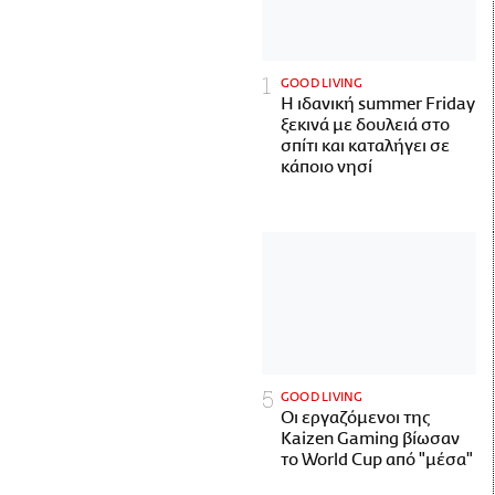
GOOD LIVING
Η ιδανική summer Friday
ξεκινά με δουλειά στο
σπίτι και καταλήγει σε
κάποιο νησί
GOOD LIVING
Οι εργαζόμενοι της
Kaizen Gaming βίωσαν
το World Cup από "μέσα"