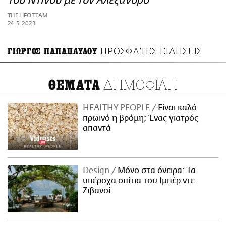
του Ντίνου με τον Αλέξανδρο
ΑΜΠΑ
THE LIFO TEAM
PRINT
24.5.2023
ΠΡΟΣΦΑΤΕΣ ΕΙΔΗΣΕΙΣ
ΓΙΩΡΓΟΣ ΠΑΠΑΠΑΥΛΟΥ
ΔΗΜΟΦΙΛΗ
ΘΕΜΑΤΑ
HEALTHY PEOPLE
Είναι καλό
πρωινό η βρόμη; Ένας γιατρός
απαντά
Design
Μόνο στα όνειρα: Τα
υπέροχα σπίτια του Ιμπέρ ντε
Ζιβανσί