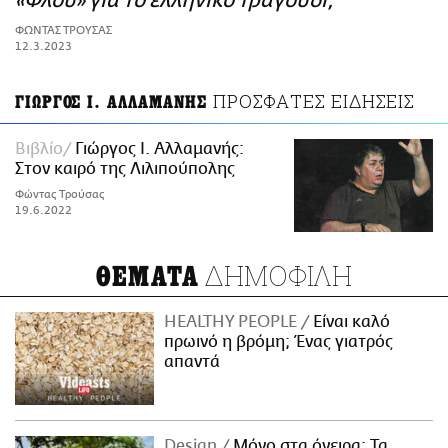
«Φλου» για το ελληνικό τραγούδι;
ΑΜΠΑ
ΦΩΝΤΑΣ ΤΡΟΥΣΑΣ
PRINT
12.3.2023
ΠΡΟΣΦΑΤΕΣ ΕΙΔΗΣΕΙΣ
ΓΙΩΡΓΟΣ Ι. ΑΛΛΑΜΑΝΗΣ
Βιβλίο
Γιώργος Ι. Αλλαμανής:
Στον καιρό της Λιλιπούπολης
Φώντας Τρούσας
19.6.2022
ΔΗΜΟΦΙΛΗ
ΘΕΜΑΤΑ
HEALTHY PEOPLE
Είναι καλό
πρωινό η βρόμη; Ένας γιατρός
απαντά
Design
Μόνο στα όνειρα: Τα