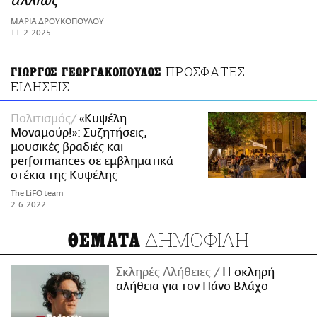
αλλιώς
ΑΜΠΑ
ΜΑΡΙΑ ΔΡΟΥΚΟΠΟΥΛΟΥ
PRINT
11.2.2025
ΠΡΟΣΦΑΤΕΣ
ΓΙΩΡΓΟΣ ΓΕΩΡΓΑΚΟΠΟΥΛΟΣ
ΕΙΔΗΣΕΙΣ
Πολιτισμός
«Κυψέλη
Μοναμούρ!»: Συζητήσεις,
μουσικές βραδιές και
performances σε εμβληματικά
στέκια της Κυψέλης
The LiFO team
2.6.2022
ΔΗΜΟΦΙΛΗ
ΘΕΜΑΤΑ
Σκληρές Αλήθειες
H σκληρή
αλήθεια για τον Πάνο Βλάχο