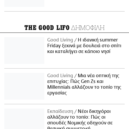
ΔΗΜΟΦΙΛΗ
THE GOOD LIFO
Good Living
Η ιδανική summer
Friday ξεκινά με δουλειά στο σπίτι
και καταλήγει σε κάποιο νησί
Good Living
Μια νέα οπτική της
επιτυχίας: Πώς Gen Zs και
Millennials αλλάζουν το τοπίο της
εργασίας
Εκπαίδευση
Νέοι δικηγόροι
αλλάζουν το τοπίο: Πώς οι
σπουδές Νομικής οδηγούν σε
θεσμική συμμετοχή