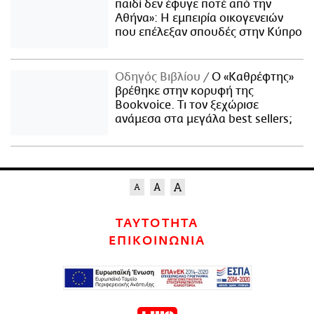
παιδί δεν έφυγε ποτέ από την
Αθήνα»: Η εμπειρία οικογενειών
που επέλεξαν σπουδές στην Κύπρο
Οδηγός Βιβλίου
Ο «Καθρέφτης»
βρέθηκε στην κορυφή της
Bookvoice. Τι τον ξεχώρισε
ανάμεσα στα μεγάλα best sellers;
ΤΑΥΤΟΤΗΤΑ
ΕΠΙΚΟΙΝΩΝΙΑ