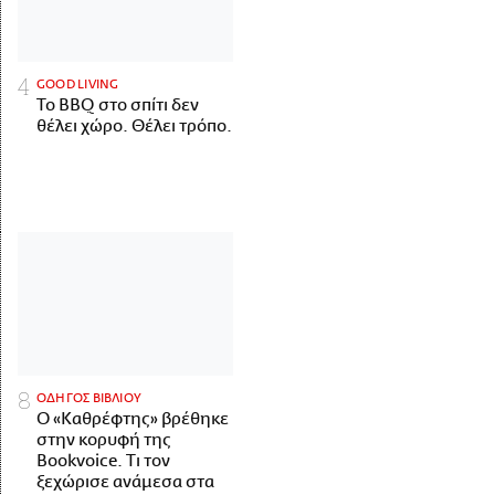
GOOD LIVING
Το BBQ στο σπίτι δεν
θέλει χώρο. Θέλει τρόπο.
ΟΔΗΓΟΣ ΒΙΒΛΙΟΥ
Ο «Καθρέφτης» βρέθηκε
στην κορυφή της
Bookvoice. Τι τον
ξεχώρισε ανάμεσα στα