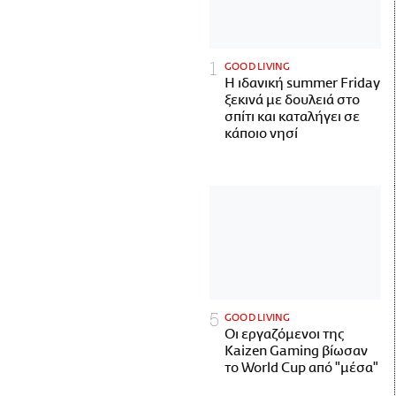
GOOD LIVING
Η ιδανική summer Friday
ξεκινά με δουλειά στο
σπίτι και καταλήγει σε
κάποιο νησί
GOOD LIVING
Οι εργαζόμενοι της
Kaizen Gaming βίωσαν
το World Cup από "μέσα"