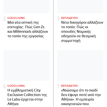
GOOD LIVING
ΕΚΠΑΙΔΕΥΣΗ
Μια νέα οπτική της
Νέοι δικηγόροι αλλάζουν
επιτυχίας: Πώς Gen Zs
το τοπίο: Πώς οι
και Millennials αλλάζουν
σπουδές Νομικής
το τοπίο της εργασίας
οδηγούν σε θεσμική
συμμετοχή
GOOD LIVING
ΕΚΠΑΙΔΕΥΣΗ
Η εμβληματική City
«Νιώσαμε ότι το παιδί
Exclusive Collection της
δεν έφυγε ποτέ από την
Le Labo έρχεται στην
Αθήνα»: Η εμπειρία
Αθήνα
οικογενειών που