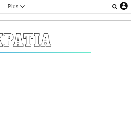
Plus
Θέματα
Συνεντεύξεις
Videos
ΚΡΑΤΙΑ
τα
Αφιερώματα
Ζώδια
Εξομολογήσεις
Blogs
η
Οι Αθηναίοι
Απώλειες
Lgbtqi+
Επιλογές