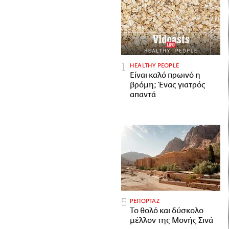
HEALTHY PEOPLE
Είναι καλό πρωινό η
βρόμη; Ένας γιατρός
απαντά
ΡΕΠΟΡΤΑΖ
Το θολό και δύσκολο
μέλλον της Μονής Σινά