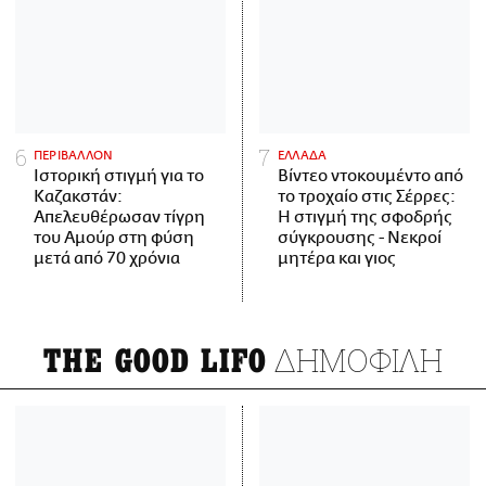
ΠΕΡΙΒΑΛΛΟΝ
ΕΛΛΑΔΑ
Ιστορική στιγμή για το
Βίντεο ντοκουμέντο από
Καζακστάν:
το τροχαίο στις Σέρρες:
Απελευθέρωσαν τίγρη
Η στιγμή της σφοδρής
του Αμούρ στη φύση
σύγκρουσης - Νεκροί
μετά από 70 χρόνια
μητέρα και γιος
ΔΗΜΟΦΙΛΗ
THE GOOD LIFO