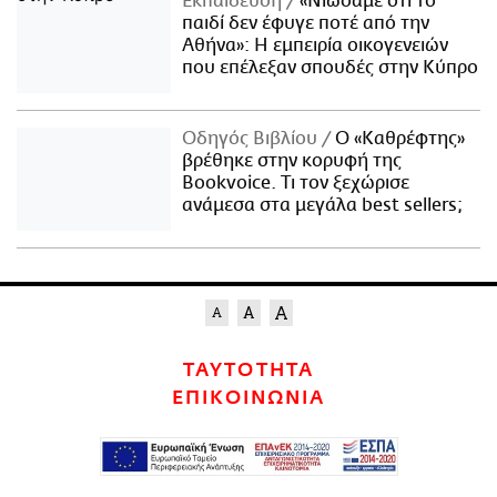
Εκπαίδευση
«Νιώσαμε ότι το
παιδί δεν έφυγε ποτέ από την
Αθήνα»: Η εμπειρία οικογενειών
που επέλεξαν σπουδές στην Κύπρο
Οδηγός Βιβλίου
Ο «Καθρέφτης»
βρέθηκε στην κορυφή της
Bookvoice. Τι τον ξεχώρισε
ανάμεσα στα μεγάλα best sellers;
ΤΑΥΤΟΤΗΤΑ
ΕΠΙΚΟΙΝΩΝΙΑ