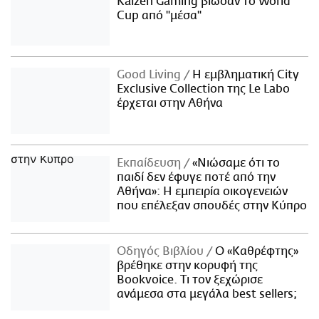
Kaizen Gaming βίωσαν το World
Cup από "μέσα"
Good Living
Η εμβληματική City
Exclusive Collection της Le Labo
έρχεται στην Αθήνα
Εκπαίδευση
«Νιώσαμε ότι το
παιδί δεν έφυγε ποτέ από την
Αθήνα»: Η εμπειρία οικογενειών
που επέλεξαν σπουδές στην Κύπρο
Οδηγός Βιβλίου
Ο «Καθρέφτης»
βρέθηκε στην κορυφή της
Bookvoice. Τι τον ξεχώρισε
ανάμεσα στα μεγάλα best sellers;