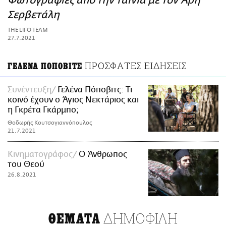
Φωτογραφίες από την ταινία με τον Άρη
ΑΜΠΑ
Σερβετάλη
PRINT
THE LIFO TEAM
27.7.2021
ΠΡΟΣΦΑΤΕΣ ΕΙΔΗΣΕΙΣ
ΓΕΛΕΝΑ ΠΟΠΟΒΙΤΣ
Συνέντευξη
Γελένα Πόποβιτς: Τι
κοινό έχουν ο Άγιος Νεκτάριος και
η Γκρέτα Γκάρμπο;
Θοδωρής Κουτσογιαννόπουλος
21.7.2021
Κινηματογράφος
Ο Άνθρωπος
του Θεού
26.8.2021
ΔΗΜΟΦΙΛΗ
ΘΕΜΑΤΑ