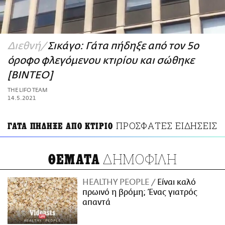
ΑΜΠΑ
PRINT
Διεθνή
Σικάγο: Γάτα πήδηξε από τον 5ο
όροφο φλεγόμενου κτιρίου και σώθηκε
[ΒΙΝΤΕΟ]
THE LIFO TEAM
14.5.2021
ΠΡΟΣΦΑΤΕΣ ΕΙΔΗΣΕΙΣ
ΓΑΤΑ ΠΗΔΗΞΕ ΑΠΟ ΚΤΙΡΙΟ
ΔΗΜΟΦΙΛΗ
ΘΕΜΑΤΑ
HEALTHY PEOPLE
Είναι καλό
πρωινό η βρόμη; Ένας γιατρός
απαντά