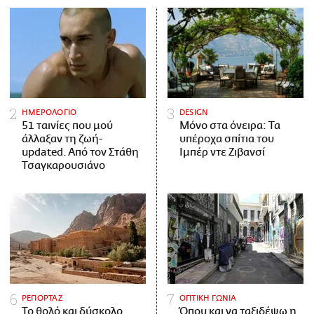
ΗΜΕΡΟΛΟΓΙΟ
DESIGN
51 ταινίες που μού
Μόνο στα όνειρα: Τα
άλλαξαν τη ζωή-
υπέροχα σπίτια του
updated. Aπό τον Στάθη
Ιμπέρ ντε Ζιβανσί
Τσαγκαρουσιάνο
ΡΕΠΟΡΤΑΖ
ΟΠΤΙΚΗ ΓΩΝΙΑ
Το θολό και δύσκολο
Όπου και να ταξιδέψω η