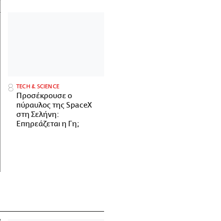
ΤECH & SCIENCE
Προσέκρουσε ο
πύραυλος της SpaceX
στη Σελήνη:
Επηρεάζεται η Γη;