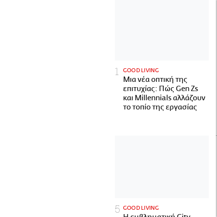
GOOD LIVING
Μια νέα οπτική της
επιτυχίας: Πώς Gen Zs
και Millennials αλλάζουν
το τοπίο της εργασίας
GOOD LIVING