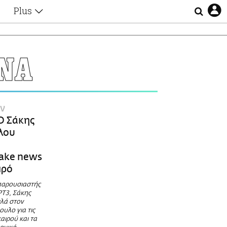
Plus
Θέματα
Συνεντεύξεις
Videos
ΝΑ
τα
Αφιερώματα
Ζώδια
Εξομολογήσεις
Blogs
η
ν
Οι Αθηναίοι
Ο Σάκης
Απώλειες
λου
Lgbtqi+
Επιλογές
ake news
ιρό
παρουσιαστής
ΡΤ3, Σάκης
λά στον
υλο για τις
αιρού και τα