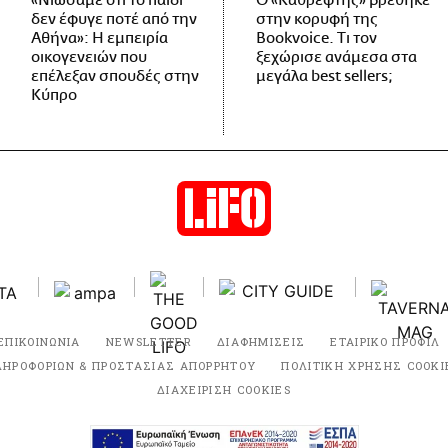
«Νιώσαμε ότι το παιδί
Ο «Καθρέφτης» βρέθηκε
δεν έφυγε ποτέ από την
στην κορυφή της
Αθήνα»: Η εμπειρία
Bookvoice. Τι τον
οικογενειών που
ξεχώρισε ανάμεσα στα
επέλεξαν σπουδές στην
μεγάλα best sellers;
Κύπρο
ΕΠΙΚΟΙΝΩΝΙΑ
NEWSLETTER
ΔΙΑΦΗΜΙΣΕΙΣ
ΕΤΑΙΡΙΚΟ ΠΡΟΦΙΛ
ΛΗΡΟΦΟΡΙΩΝ & ΠΡΟΣΤΑΣΙΑΣ ΑΠΟΡΡΗΤΟΥ
ΠΟΛΙΤΙΚΗ ΧΡΗΣΗΣ COOKI
ΔΙΑΧΕΙΡΙΣΗ COOKIES