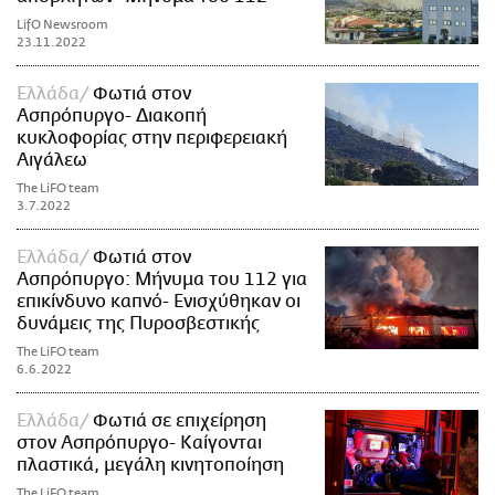
LifO Newsroom
23.11.2022
Ελλάδα
Φωτιά στον
Aσπρόπυργο- Διακοπή
κυκλοφορίας στην περιφερειακή
Αιγάλεω
The LiFO team
3.7.2022
Ελλάδα
Φωτιά στον
Ασπρόπυργο: Μήνυμα του 112 για
επικίνδυνο καπνό- Ενισχύθηκαν οι
δυνάμεις της Πυροσβεστικής
The LiFO team
6.6.2022
Ελλάδα
Φωτιά σε επιχείρηση
στον Ασπρόπυργο- Καίγονται
πλαστικά, μεγάλη κινητοποίηση
The LiFO team