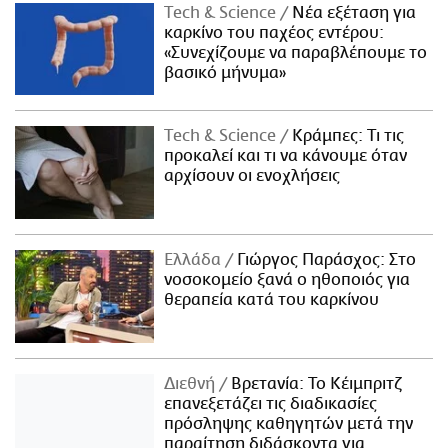
Τech & Science
Νέα εξέταση για
καρκίνο του παχέος εντέρου:
«Συνεχίζουμε να παραβλέπουμε το
βασικό μήνυμα»
Τech & Science
Κράμπες: Τι τις
προκαλεί και τι να κάνουμε όταν
αρχίσουν οι ενοχλήσεις
Ελλάδα
Γιώργος Παράσχος: Στο
νοσοκομείο ξανά ο ηθοποιός για
θεραπεία κατά του καρκίνου
Διεθνή
Βρετανία: Το Κέιμπριτζ
επανεξετάζει τις διαδικασίες
πρόσληψης καθηγητών μετά την
παραίτηση διδάσκοντα για