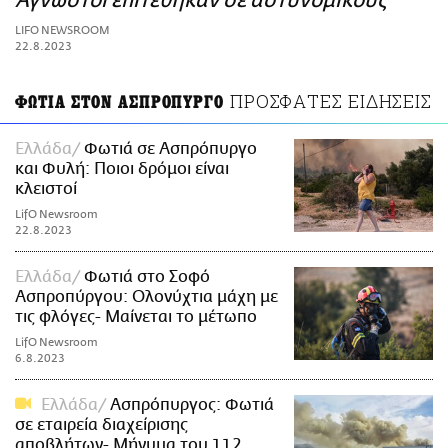
Άγνωστοι επιτέθηκαν σε αστυνομικούς
ΑΜΠΑ
LIFO NEWSROOM
PRINT
22.8.2023
ΠΡΟΣΦΑΤΕΣ ΕΙΔΗΣΕΙΣ
ΦΩΤΙΑ ΣΤΟΝ ΑΣΠΡΟΠΥΡΓΟ
Ελλάδα
Φωτιά σε Ασπρόπυργο
και Φυλή: Ποιοι δρόμοι είναι
κλειστοί
LifO Newsroom
22.8.2023
Ελλάδα
Φωτιά στο Σοφό
Ασπροπύργου: Ολονύχτια μάχη με
τις φλόγες- Μαίνεται το μέτωπο
LifO Newsroom
6.8.2023
Ελλάδα
Ασπρόπυργος: Φωτιά
σε εταιρεία διαχείρισης
αποβλήτων- Μήνυμα του 112