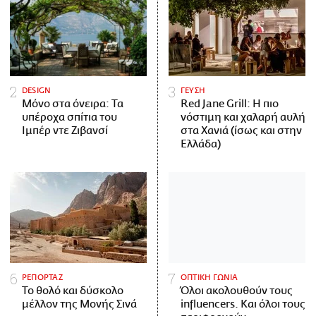
DESIGN
ΓΕΥΣΗ
Μόνο στα όνειρα: Τα
Red Jane Grill: Η πιο
υπέροχα σπίτια του
νόστιμη και χαλαρή αυλή
Ιμπέρ ντε Ζιβανσί
στα Χανιά (ίσως και στην
Ελλάδα)
ΡΕΠΟΡΤΑΖ
ΟΠΤΙΚΗ ΓΩΝΙΑ
Το θολό και δύσκολο
Όλοι ακολουθούν τους
μέλλον της Μονής Σινά
influencers. Και όλοι τους