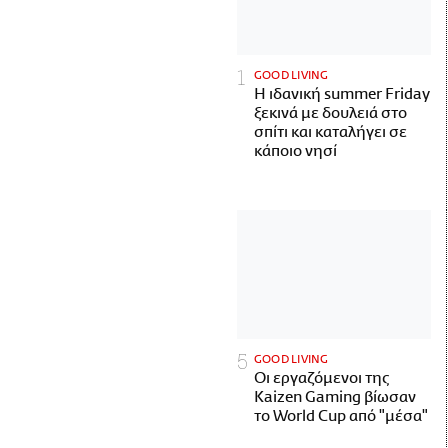
GOOD LIVING
Η ιδανική summer Friday
ξεκινά με δουλειά στο
σπίτι και καταλήγει σε
κάποιο νησί
GOOD LIVING
Οι εργαζόμενοι της
Kaizen Gaming βίωσαν
το World Cup από "μέσα"