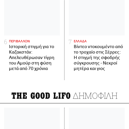
ΠΕΡΙΒΑΛΛΟΝ
ΕΛΛΑΔΑ
Ιστορική στιγμή για το
Βίντεο ντοκουμέντο από
Καζακστάν:
το τροχαίο στις Σέρρες:
Απελευθέρωσαν τίγρη
Η στιγμή της σφοδρής
του Αμούρ στη φύση
σύγκρουσης - Νεκροί
μετά από 70 χρόνια
μητέρα και γιος
ΔΗΜΟΦΙΛΗ
THE GOOD LIFO