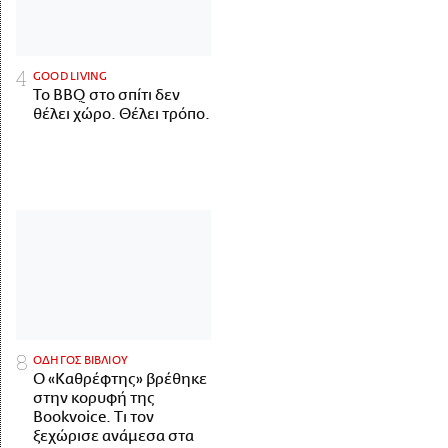
GOOD LIVING
Το BBQ στο σπίτι δεν
θέλει χώρο. Θέλει τρόπο.
ΟΔΗΓΟΣ ΒΙΒΛΙΟΥ
Ο «Καθρέφτης» βρέθηκε
στην κορυφή της
Bookvoice. Τι τον
ξεχώρισε ανάμεσα στα