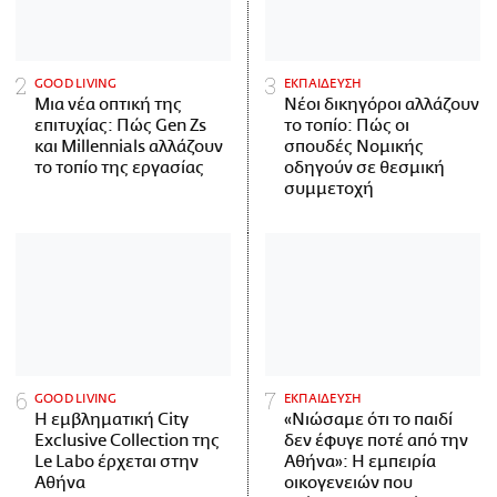
GOOD LIVING
ΕΚΠΑΙΔΕΥΣΗ
Μια νέα οπτική της
Νέοι δικηγόροι αλλάζουν
επιτυχίας: Πώς Gen Zs
το τοπίο: Πώς οι
και Millennials αλλάζουν
σπουδές Νομικής
το τοπίο της εργασίας
οδηγούν σε θεσμική
συμμετοχή
GOOD LIVING
ΕΚΠΑΙΔΕΥΣΗ
Η εμβληματική City
«Νιώσαμε ότι το παιδί
Exclusive Collection της
δεν έφυγε ποτέ από την
Le Labo έρχεται στην
Αθήνα»: Η εμπειρία
Αθήνα
οικογενειών που