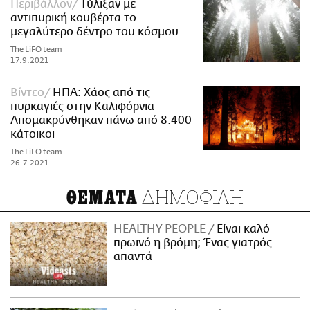
Περιβάλλον
Τύλιξαν με
αντιπυρική κουβέρτα το
μεγαλύτερο δέντρο του κόσμου
The LiFO team
17.9.2021
Βίντεο
ΗΠΑ: Χάος από τις
πυρκαγιές στην Καλιφόρνια -
Απομακρύνθηκαν πάνω από 8.400
κάτοικοι
The LiFO team
26.7.2021
ΔΗΜΟΦΙΛΗ
ΘΕΜΑΤΑ
HEALTHY PEOPLE
Είναι καλό
πρωινό η βρόμη; Ένας γιατρός
απαντά