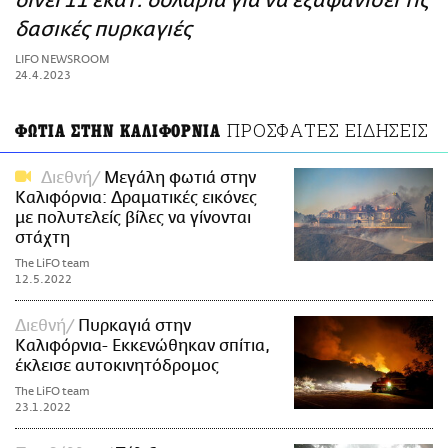
δίνει 11 εκατ. δολάρια για να εξαφανίσει τις
ΑΜΠΑ
δασικές πυρκαγιές
PRINT
LIFO NEWSROOM
24.4.2023
ΠΡΟΣΦΑΤΕΣ ΕΙΔΗΣΕΙΣ
ΦΩΤΙΑ ΣΤΗΝ ΚΑΛΙΦΟΡΝΙΑ
Διεθνή
Μεγάλη φωτιά στην
Καλιφόρνια: Δραματικές εικόνες
με πολυτελείς βίλες να γίνονται
στάχτη
The LiFO team
12.5.2022
Διεθνή
Πυρκαγιά στην
Καλιφόρνια- Εκκενώθηκαν σπίτια,
έκλεισε αυτοκινητόδρομος
The LiFO team
23.1.2022