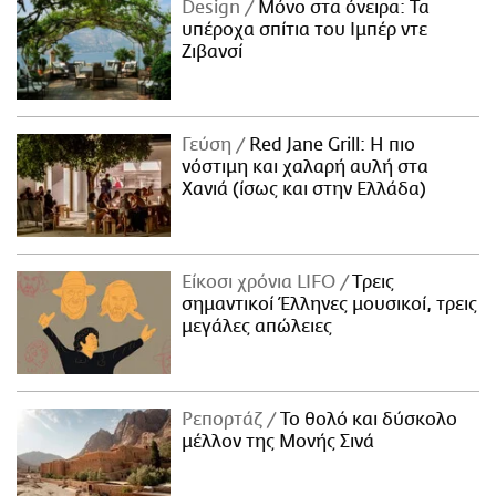
Design
Μόνο στα όνειρα: Τα
υπέροχα σπίτια του Ιμπέρ ντε
Ζιβανσί
Γεύση
Red Jane Grill: Η πιο
νόστιμη και χαλαρή αυλή στα
Χανιά (ίσως και στην Ελλάδα)
Είκοσι χρόνια LIFO
Tρεις
σημαντικοί Έλληνες μουσικοί, τρεις
μεγάλες απώλειες
Ρεπορτάζ
Το θολό και δύσκολο
μέλλον της Μονής Σινά