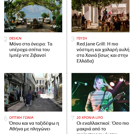
DESIGN
ΓΕΥΣΗ
Μόνο στα όνειρα: Τα
Red Jane Grill: Η πιο
υπέροχα σπίτια του
νόστιμη και χαλαρή αυλή
Ιμπέρ ντε Ζιβανσί
στα Χανιά (ίσως και στην
Ελλάδα)
ΟΠΤΙΚΗ ΓΩΝΙΑ
20 ΧΡΟΝΙΑ LIFO
Όπου και να ταξιδέψω η
Οι εναλλακτικοί: Όσο πιο
Αθήνα με πληγώνει
μακριά από το