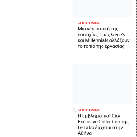
GOOD LIVING
Μια νέα οπτική της
επιτυχίας: Πώς Gen Zs
και Millennials αλλάζουν
το τοπίο της εργασίας
GOOD LIVING
Η εμβληματική City
Exclusive Collection της
Le Labo έρχεται στην
Αθήνα