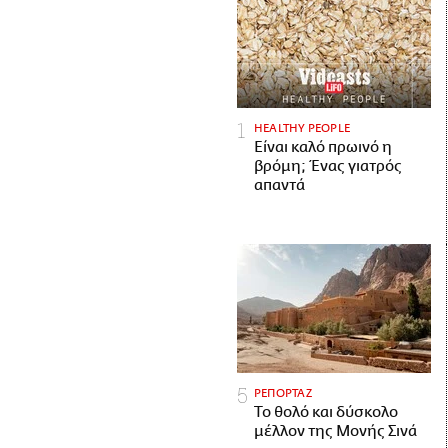
HEALTHY PEOPLE
Είναι καλό πρωινό η
βρόμη; Ένας γιατρός
απαντά
ΡΕΠΟΡΤΑΖ
Το θολό και δύσκολο
μέλλον της Μονής Σινά