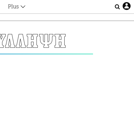
Plus
Θέματα
Συνεντεύξεις
Videos
ΣΥΛΛΗΨΗ
τα
Αφιερώματα
Ζώδια
Εξομολογήσεις
Blogs
η
Οι Αθηναίοι
Απώλειες
Lgbtqi+
Επιλογές