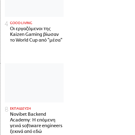
GOOD LIVING
Οι εργαζόμενοι της
Kaizen Gaming βίωσαν
το World Cup από "μέσα"
ΕΚΠΑΙΔΕΥΣΗ
Novibet Backend
Academy: Η επόμενη
γενιά software engineers
ξεκινά από εδώ