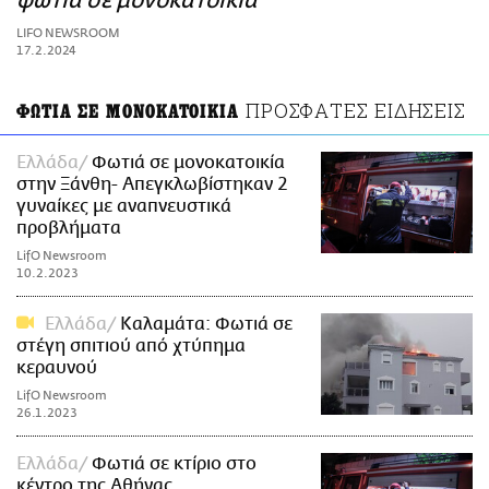
φωτιά σε μονοκατοικία
ΑΜΠΑ
LIFO NEWSROOM
PRINT
17.2.2024
ΠΡΟΣΦΑΤΕΣ ΕΙΔΗΣΕΙΣ
ΦΩΤΙΑ ΣΕ ΜΟΝΟΚΑΤΟΙΚΙΑ
Ελλάδα
Φωτιά σε μονοκατοικία
στην Ξάνθη- Απεγκλωβίστηκαν 2
γυναίκες με αναπνευστικά
προβλήματα
LifO Newsroom
10.2.2023
Ελλάδα
Καλαμάτα: Φωτιά σε
στέγη σπιτιού από χτύπημα
κεραυνού
LifO Newsroom
26.1.2023
Ελλάδα
Φωτιά σε κτίριο στο
κέντρο της Αθήνας