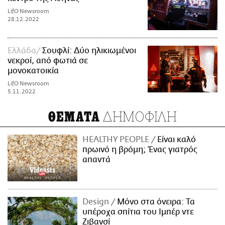
LifO Newsroom
28.12.2022
Ελλάδα
Σουφλί: Δύο ηλικιωμένοι
νεκροί, από φωτιά σε
μονοκατοικία
LifO Newsroom
5.11.2022
ΔΗΜΟΦΙΛΗ
ΘΕΜΑΤΑ
HEALTHY PEOPLE
Είναι καλό
πρωινό η βρόμη; Ένας γιατρός
απαντά
Design
Μόνο στα όνειρα: Τα
υπέροχα σπίτια του Ιμπέρ ντε
Ζιβανσί