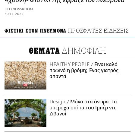
4χρονη- Φιστίκι της έφραξε τον πνεύμονα
ΑΜΠΑ
LIFO NEWSROOM
PRINT
30.11.2022
ΠΡΟΣΦΑΤΕΣ ΕΙΔΗΣΕΙΣ
ΦΙΣΤΙΚΙ ΣΤΟΝ ΠΝΕΥΜΟΝΑ
ΔΗΜΟΦΙΛΗ
ΘΕΜΑΤΑ
HEALTHY PEOPLE
Είναι καλό
πρωινό η βρόμη; Ένας γιατρός
απαντά
Design
Μόνο στα όνειρα: Τα
υπέροχα σπίτια του Ιμπέρ ντε
Ζιβανσί