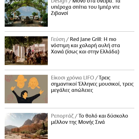
Design
Μόνο στα όνειρα: Τα
υπέροχα σπίτια του Ιμπέρ ντε
Ζιβανσί
Γεύση
Red Jane Grill: Η πιο
νόστιμη και χαλαρή αυλή στα
Χανιά (ίσως και στην Ελλάδα)
Είκοσι χρόνια LIFO
Tρεις
σημαντικοί Έλληνες μουσικοί, τρεις
μεγάλες απώλειες
Ρεπορτάζ
Το θολό και δύσκολο
μέλλον της Μονής Σινά