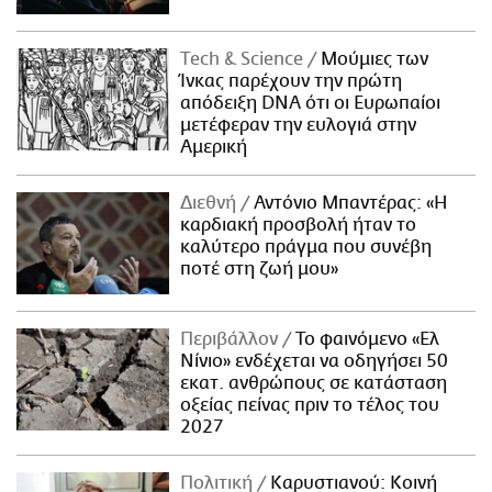
Τech & Science
Μούμιες των
Ίνκας παρέχουν την πρώτη
απόδειξη DNA ότι οι Ευρωπαίοι
μετέφεραν την ευλογιά στην
Αμερική
Διεθνή
Αντόνιο Μπαντέρας: «Η
καρδιακή προσβολή ήταν το
καλύτερο πράγμα που συνέβη
ποτέ στη ζωή μου»
Περιβάλλον
Το φαινόμενο «Ελ
Νίνιο» ενδέχεται να οδηγήσει 50
εκατ. ανθρώπους σε κατάσταση
οξείας πείνας πριν το τέλος του
2027
Πολιτική
Καρυστιανού: Κοινή