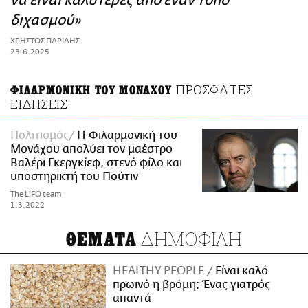
να είναι καλύτερες από έναν τόπο
ΑΜΠΑ
διχασμού»
PRINT
ΧΡΗΣΤΟΣ ΠΑΡΙΔΗΣ
28.6.2025
ΠΡΟΣΦΑΤΕΣ
ΦΙΛΑΡΜΟΝΙΚΗ ΤΟΥ ΜΟΝΑΧΟΥ
ΕΙΔΗΣΕΙΣ
Πολιτισμός
Η Φιλαρμονική του
Μονάχου απολύει τον μαέστρο
Βαλέρι Γκεργκίεφ, στενό φίλο και
υποστηρικτή του Πούτιν
The LiFO team
1.3.2022
ΔΗΜΟΦΙΛΗ
ΘΕΜΑΤΑ
HEALTHY PEOPLE
Είναι καλό
πρωινό η βρόμη; Ένας γιατρός
απαντά