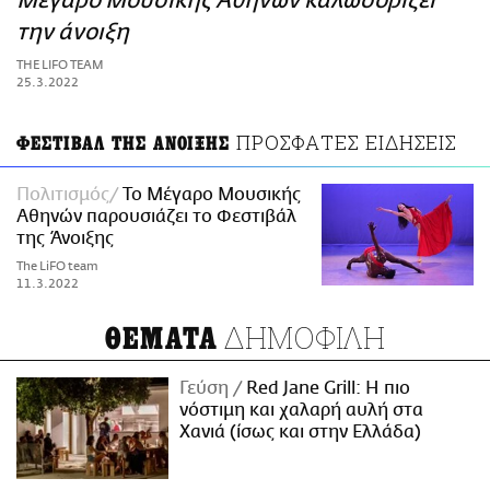
Μέγαρο Μουσικής Αθηνών καλωσορίζει
ΑΜΠΑ
την άνοιξη
PRINT
THE LIFO TEAM
25.3.2022
ΠΡΟΣΦΑΤΕΣ ΕΙΔΗΣΕΙΣ
ΦΕΣΤΙΒΑΛ ΤΗΣ ΑΝΟΙΞΗΣ
Πολιτισμός
Το Μέγαρο Μουσικής
Αθηνών παρουσιάζει το Φεστιβάλ
της Άνοιξης
The LiFO team
11.3.2022
ΔΗΜΟΦΙΛΗ
ΘΕΜΑΤΑ
Γεύση
Red Jane Grill: Η πιο
νόστιμη και χαλαρή αυλή στα
Χανιά (ίσως και στην Ελλάδα)