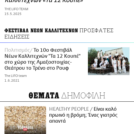
Καλλιτεχνών «Τα 12 Κουπέ»
ΑΜΠΑ
THE LIFO TEAM
PRINT
15.5.2025
ΠΡΟΣΦΑΤΕΣ
ΦΕΣΤΙΒΑΛ ΝΕΩΝ ΚΑΛΛΙΤΕΧΝΩΝ
ΕΙΔΗΣΕΙΣ
Πολιτισμός
Το 10ο Φεστιβάλ
Νέων Καλλιτεχνών "Τα 12 Κουπέ"
στο χώρο της Αμαξοστοιχίας-
Θεάτρου το Τρένο στο Ρουφ
The LiFO team
1.6.2021
ΔΗΜΟΦΙΛΗ
ΘΕΜΑΤΑ
HEALTHY PEOPLE
Είναι καλό
πρωινό η βρόμη; Ένας γιατρός
απαντά