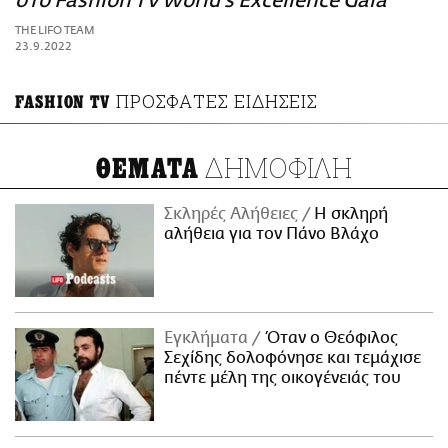
στο Fashion TV World's Excellence Gala
ΑΜΠΑ
THE LIFO TEAM
PRINT
23.9.2022
ΠΡΟΣΦΑΤΕΣ ΕΙΔΗΣΕΙΣ
FASHION TV
ΔΗΜΟΦΙΛΗ
ΘΕΜΑΤΑ
Σκληρές Αλήθειες
H σκληρή
αλήθεια για τον Πάνο Βλάχο
Εγκλήματα
Όταν ο Θεόφιλος
Σεχίδης δολοφόνησε και τεμάχισε
πέντε μέλη της οικογένειάς του