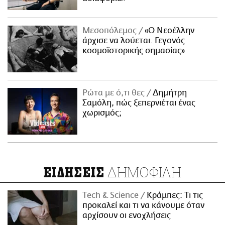
Μεσοπόλεμος
«Ο Νεοέλλην
άρχισε να λούεται. Γεγονός
κοσμοϊστορικής σημασίας»
Ρώτα με ό,τι θες
Δημήτρη
Σαμόλη, πώς ξεπερνιέται ένας
χωρισμός;
ΔΗΜΟΦΙΛΗ
ΕΙΔΗΣΕΙΣ
Τech & Science
Κράμπες: Τι τις
προκαλεί και τι να κάνουμε όταν
αρχίσουν οι ενοχλήσεις