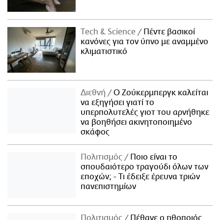
Τech & Science
Πέντε βασικοί
κανόνες για τον ύπνο με αναμμένο
κλιματιστικό
Διεθνή
Ο Ζούκερμπεργκ καλείται
να εξηγήσει γιατί το
υπερπολυτελές γιοτ του αρνήθηκε
να βοηθήσει ακινητοποιημένο
σκάφος
Πολιτισμός
Ποιο είναι το
σπουδαιότερο τραγούδι όλων των
εποχών; - Τι έδειξε έρευνα τριών
πανεπιστημίων
Πολιτισμός
Πέθανε ο ηθοποιός