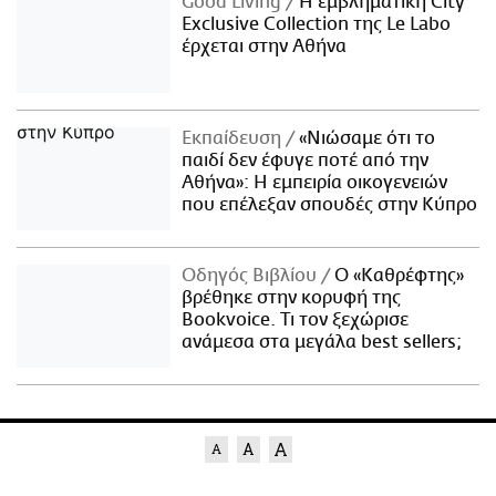
Good Living
Η εμβληματική City
Exclusive Collection της Le Labo
έρχεται στην Αθήνα
Εκπαίδευση
«Νιώσαμε ότι το
παιδί δεν έφυγε ποτέ από την
Αθήνα»: Η εμπειρία οικογενειών
που επέλεξαν σπουδές στην Κύπρο
Οδηγός Βιβλίου
Ο «Καθρέφτης»
βρέθηκε στην κορυφή της
Bookvoice. Τι τον ξεχώρισε
ανάμεσα στα μεγάλα best sellers;