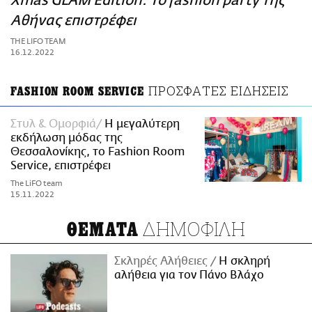
Xmas GLAM Edition: Το fashion party της
ΑΜΠΑ
Αθήνας επιστρέφει
PRINT
THE LIFO TEAM
16.12.2022
ΠΡΟΣΦΑΤΕΣ ΕΙΔΗΣΕΙΣ
FASHION ROOM SERVICE
Στυλ & Ομορφιά
Η μεγαλύτερη
εκδήλωση μόδας της
Θεσσαλονίκης, το Fashion Room
Service, επιστρέφει
The LiFO team
15.11.2022
ΔΗΜΟΦΙΛΗ
ΘΕΜΑΤΑ
Σκληρές Αλήθειες
H σκληρή
αλήθεια για τον Πάνο Βλάχο