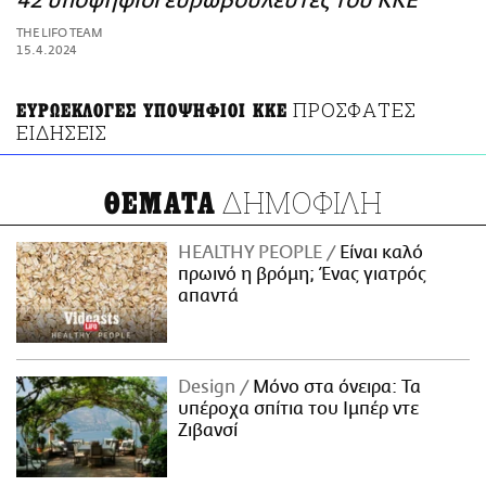
42 υποψήφιοι ευρωβουλευτές του ΚΚΕ
ΑΜΠΑ
THE LIFO TEAM
PRINT
15.4.2024
ΠΡΟΣΦΑΤΕΣ
ΕΥΡΩΕΚΛΟΓΕΣ ΥΠΟΨΗΦΙΟΙ ΚΚΕ
ΕΙΔΗΣΕΙΣ
ΔΗΜΟΦΙΛΗ
ΘΕΜΑΤΑ
HEALTHY PEOPLE
Είναι καλό
πρωινό η βρόμη; Ένας γιατρός
απαντά
Design
Μόνο στα όνειρα: Τα
υπέροχα σπίτια του Ιμπέρ ντε
Ζιβανσί